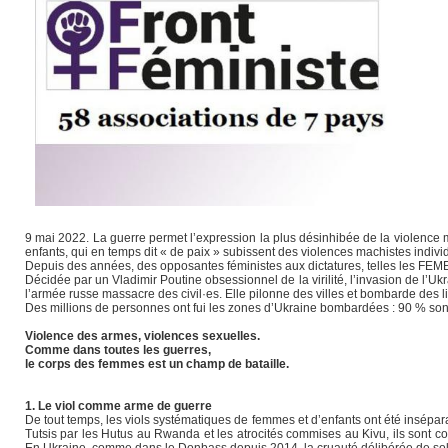
9 mai 2022. La guerre permet l’expression la plus désinhibée de la violence mas
enfants, qui en temps dit « de paix » subissent des violences machistes indiv
Depuis des années, des opposantes féministes aux dictatures, telles les FEME
Décidée par un Vladimir Poutine obsessionnel de la virilité, l’invasion de l’
l’armée russe massacre des civil·es. Elle pilonne des villes et bombarde des l
Des millions de personnes ont fui les zones d’Ukraine bombardées : 90 % sont 
Violence des armes, violences sexuelles.
Comme dans toutes les guerres,
le corps des femmes est un champ de bataille.
1. Le viol comme arme de guerre
De tout temps, les viols systématiques de femmes et d’enfants ont été insépar
Tutsis par les Hutus au Rwanda et les atrocités commises au Kivu, ils sont c
En Ukraine, comme dans le Donbass depuis 2014, la cruauté délibérée de solda