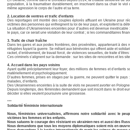
population, à la traumatiser durablement, en inscrivant dans sa chair le viol
même agression le corps de l’autre et sa terre.
2. Location de ventres et trafic d'enfants
Des reportages ont montré des couples éplorés affluant en Ukraine pour ré
victimes des personnes qui enfreignent la loi de leur pays, et exploitent la d
La situation d’Ukrainiennes enceintes pour d’autres est devenue inextricable : 
le pays, car ce serait une violation de leur contrat ; si les commanditaires fin
3. Trafic de chair fraîche
Dans les gares et aux postes frontières, des proxénètes, appartenant à des 
réfugiées fuyant la guerre. Se mêlant aux bénévoles qui offrent aide et solid
racket, d’enlèvement, de travail forcé, de violences sexuelles, de traite d’être
Ces criminels s’alignent sur la demande : sur les sites de rencontres et les s
4. Accueil dans les pays voisins
Ayant quitté précipitamment leur foyer, des millions de femmes et d’enfants s
matériellement et psychologiquement.
D’autres femmes, prises en otages par la guerre, ne peuvent quitter le pays
malades, d’enfants.
Des Ukrainiennes enceintes à la suite de viols ne peuvent avorter en Pologne, o
Depuis longtemps, des féministes demandent que soit inscrit dans le droit eu
décider si elles veulent poursuivre une grossesse.
***
Solidarité féministe internationale
Nous, féministes universalistes, affirmons notre solidarité avec le peu
victimes les femmes et les enfants.
Nous saluons le courage des résistant·es ukrainien·nes et aussi des Russes
Nous demandons que tous les moyens diplomatiques soient mis en œuvre p
Nous demandons à la justice internationale de punir les crimes de guerre 