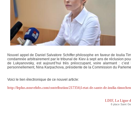
Nouvel appel de Daniel Salvatore Schiffer philosophe en faveur de Ioulia Timo
condamnée arbitrairement par le tribunal de Kiev à sept ans de réclusion pou
de Lukyanovsky, est aujourd’hui très préoccupant, voire alarmant : c’e
personnellement, Nina Karpachova, présidente de la Commission du Parlemen
Voici le lien électronique de ce nouvel article:
http://leplus.nouvelobs.com/contribution/217354;l-etat-de-sante-de-ioulia-timoch
LDIF, La Ligue d
6 place Saint G