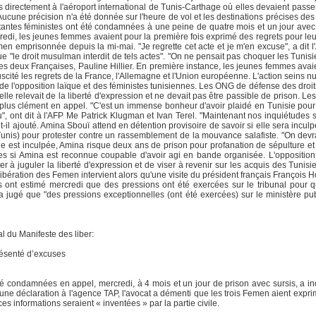
es directement à l'aéroport international de Tunis-Carthage où elles devaient passe
ucune précision n'a été donnée sur l'heure de vol et les destinations précises des t
militantes féministes ont été condamnées à une peine de quatre mois et un jour ave
redi, les jeunes femmes avaient pour la première fois exprimé des regrets pour leu
men emprisonnée depuis la mi-mai. "Je regrette cet acte et je m'en excuse", a d
que "le droit musulman interdit de tels actes". "On ne pensait pas choquer les Tunisi
s deux Françaises, Pauline Hillier. En première instance, les jeunes femmes ava
uscité les regrets de la France, l'Allemagne et l'Union européenne. L'action seins nu
de l'opposition laïque et des féministes tunisiennes. Les ONG de défense des droi
lle relevait de la liberté d'expression et ne devait pas être passible de prison. L
t plus clément en appel. "C'est un immense bonheur d'avoir plaidé en Tunisie pour 
u", ont dit à l'AFP Me Patrick Klugman et Ivan Terel. "Maintenant nos inquiétudes 
t-il ajouté. Amina Sbouï attend en détention provisoire de savoir si elle sera incu
nis) pour protester contre un rassemblement de la mouvance salafiste. "On devra
elle est inculpée, Amina risque deux ans de prison pour profanation de sépulture e
es si Amina est reconnue coupable d'avoir agi en bande organisée. L'oppositio
er à juguler la liberté d'expression et de viser à revenir sur les acquis des Tuni
libération des Femen intervient alors qu'une visite du président français François H
es ont estimé mercredi que des pressions ont été exercées sur le tribunal pour 
jugé que "des pressions exceptionnelles (ont été exercées) sur le ministère pub
l du Manifeste des liber:
ésenté d’excuses
 condamnées en appel, mercredi, à 4 mois et un jour de prison avec sursis, a in
une déclaration à l'agence TAP, l'avocat a démenti que les trois Femen aient expri
 informations seraient « inventées » par la partie civile.