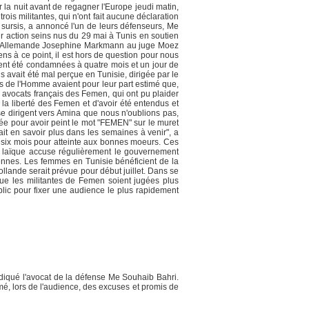
r la nuit avant de regagner l'Europe jeudi matin,
rois militantes, qui n'ont fait aucune déclaration
c sursis, a annoncé l'un de leurs défenseurs, Me
r action seins nus du 29 mai à Tunis en soutien
it l'Allemande Josephine Markmann au juge Moez
ens à ce point, il est hors de question pour nous
ient été condamnées à quatre mois et un jour de
s avait été mal perçue en Tunisie, dirigée par le
ts de l'Homme avaient pour leur part estimé que,
es avocats français des Femen, qui ont pu plaider
la liberté des Femen et d'avoir été entendus et
se dirigent vers Amina que nous n'oublions pas,
lpée pour avoir peint le mot "FEMEN" sur le muret
it en savoir plus dans les semaines à venir", a
t six mois pour atteinte aux bonnes moeurs. Ces
n laïque accuse régulièrement le gouvernement
siennes. Les femmes en Tunisie bénéficient de la
ollande serait prévue pour début juillet. Dans se
que les militantes de Femen soient jugées plus
lic pour fixer une audience le plus rapidement
diqué l'avocat de la défense Me Souhaib Bahri.
mé, lors de l'audience, des excuses et promis de