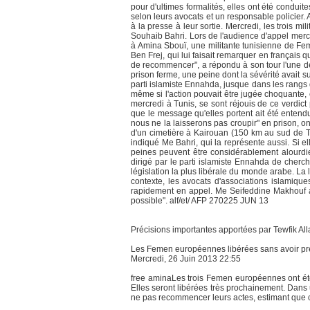
pour d'ultimes formalités, elles ont été conduit
selon leurs avocats et un responsable policier. A
à la presse à leur sortie. Mercredi, les trois 
Souhaib Bahri. Lors de l'audience d'appel merc
à Amina Sbouï, une militante tunisienne de Fe
Ben Frej, qui lui faisait remarquer en français 
de recommencer", a répondu à son tour l'une de
prison ferme, une peine dont la sévérité avait s
parti islamiste Ennahda, jusque dans les rangs 
même si l'action pouvait être jugée choquante, e
mercredi à Tunis, se sont réjouis de ce verdic
que le message qu'elles portent ait été entend
nous ne la laisserons pas croupir" en prison, on
d'un cimetière à Kairouan (150 km au sud de Tu
indiqué Me Bahri, qui la représente aussi. Si 
peines peuvent être considérablement alourdi
dirigé par le parti islamiste Ennahda de cherch
législation la plus libérale du monde arabe. La 
contexte, les avocats d'associations islamiqu
rapidement en appel. Me Seifeddine Makhouf a 
possible". alf/et/ AFP 270225 JUN 13
Précisions importantes apportées par Tewfik Alla
Les Femen européennes libérées sans avoir pr
Mercredi, 26 Juin 2013 22:55
free aminaLes trois Femen européennes ont été
Elles seront libérées très prochainement. Dans 
ne pas recommencer leurs actes, estimant que ces