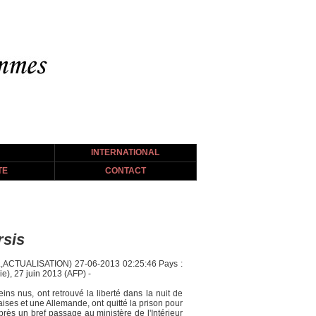
INTERNATIONAL
TE
CONTACT
rsis
AL,ACTUALISATION) 27-06-2013 02:25:46 Pays :
), 27 juin 2013 (AFP) -
ns nus, ont retrouvé la liberté dans la nuit de
ises et une Allemande, ont quitté la prison pour
ès un bref passage au ministère de l'Intérieur