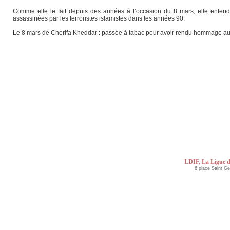
Comme elle le fait depuis des années à l’occasion du 8 mars, elle enten
assassinées par les terroristes islamistes dans les années 90.
Le 8 mars de Cherifa Kheddar : passée à tabac pour avoir rendu hommage aux
LDIF, La Ligue d
6 place Saint G