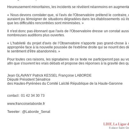
Heureusement minoritaires, les incidents se révèlent néanmoins en augmentati
« Nous devons constater que, si l'avis de l'Observatoire prétend le contraire
auraient pu témoigner de situations dégradées dans les établissements où ils tr
que les difficultés rencontrées sont minimisées. »
Il n'est donc pas étonnant que l'avis de l'Observatoire dresse un constat aussi
nombreuses auditions plus ouvertes.
« L'habileté du projet d'avis de l’Observatoire n'apporte pas grand-chose à 
appropriée face à la nouvelle poussée de l'extrême droite qui se nourrit des 
le sentiment d'être abandonnés. »
Pour toutes ces raisons, les signataires de ce texte ne participeront pas au vo
afin que s'ouvrent les vrais débats et propose des réponses à la gravité des 
Jean GLAVANY Patrick KESSEL Françoise LABORDE
Député Président Sénatrice
des Hautes-Pyrénées du Comité Laïcité République de la Haute-Garonne
contact : 01 42 34 30 73
www.francoiselaborde.fr
Tweeter : @Laborde_Senat
LDIF, La Ligue d
6 place Saint G