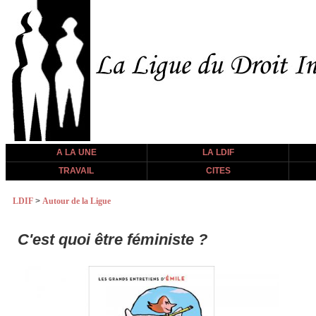
A LA UNE
LA LDIF
TRAVAIL
CITES
LDIF
>
Autour de la Ligue
C'est quoi être féministe ?