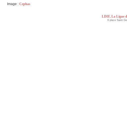
Image :
Cephas
LDIF, La Ligue d
6 place Saint G