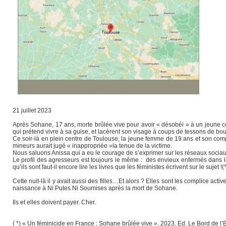
21 juillet 2023
Après Sohane, 17 ans, morte brûlée vive pour avoir « désobéi » à un jeune coq
qui prétend vivre à sa guise, et lacèrent son visage à coups de tessons de bout
Ce soir-là en plein centre de Toulouse, la jeune femme de 19 ans et son com
mineurs aurait jugé « inappropriée »la tenue de la victime.
Nous saluons Anissa qui a eu le courage de s’exprimer sur les réseaux sociau
Le profil des agresseurs est toujours le même : des envieux enfermés dans le
qu’ils sont faut-il encore lire les livres que les féministes écrivent sur le sujet 
Cette nuit-là il y avait aussi des filles…Et alors ? Elles sont les complice a
naissance à Ni Putes Ni Soumises après la mort de Sohane.
Ils et elles doivent payer. Cher.
( *) « Un féminicide en France : Sohane brûlée vive », 2023, Ed. Le Bord de l’