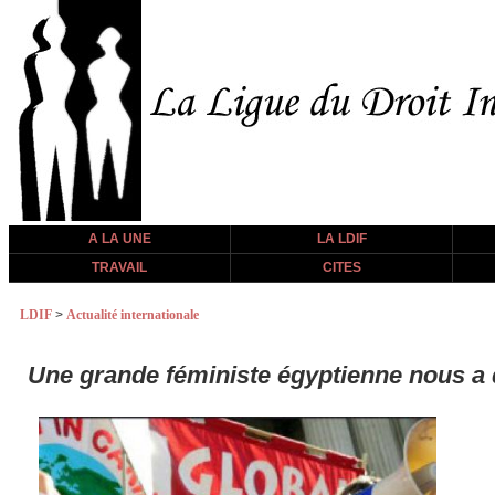
A LA UNE
LA LDIF
TRAVAIL
CITES
LDIF
>
Actualité internationale
Une grande féministe égyptienne nous a 