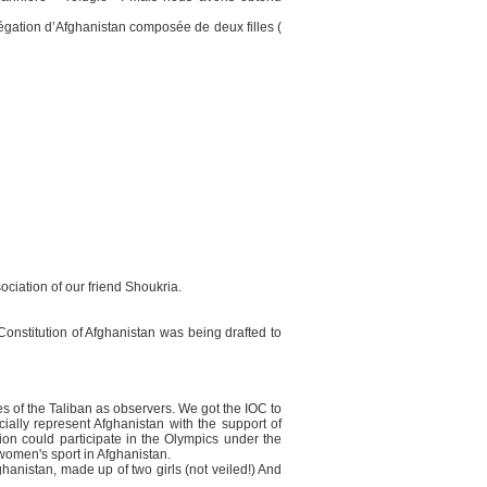
légation d’Afghanistan composée de deux filles (
ciation of our friend Shoukria.
onstitution of Afghanistan was being drafted to
s of the Taliban as observers. We got the IOC to
ially represent Afghanistan with the support of
on could participate in the Olympics under the
 women's sport in Afghanistan.
anistan, made up of two girls (not veiled!) And