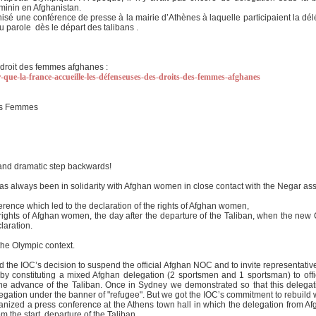
minin en Afghanistan.
isé une conférence de presse à la mairie d’Athènes à laquelle participaient la dé
nu parole dès le départ des talibans .
 droit des femmes afghanes :
ue-la-france-accueille-les-défenseuses-des-droits-des-femmes-afghanes
des Femmes
 and dramatic step backwards!
s always been in solidarity with Afghan women in close contact with the Negar asso
erence which led to the declaration of the rights of Afghan women,
rights of Afghan women, the day after the departure of the Taliban, when the new C
laration.
he Olympic context.
the IOC’s decision to suspend the official Afghan NOC and to invite representative
, by constituting a mixed Afghan delegation (2 sportsmen and 1 sportsman) to offic
 advance of the Taliban. Once in Sydney we demonstrated so that this delegati
elegation under the banner of "refugee". But we got the IOC’s commitment to rebuild
nized a press conference at the Athens town hall in which the delegation from Afgh
m the start. departure of the Taliban.