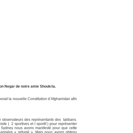
ion Negar de notre amie Shoukria.
,
rait la nouvelle Constitution d’Afghanistan afin
e observateurs des représentants des talibans.
te ( 2 sportives et I sportif ) pour représenter
 à Sydney nous avons manifesté pour que cette
 bannière « refugié ». Mais nous avons obtenu