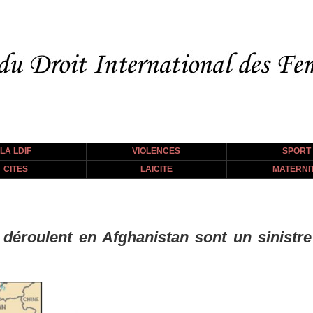
LA LDIF
VIOLENCES
SPORT
CITES
LAICITE
MATERNI
éroulent en Afghanistan sont un sinistre