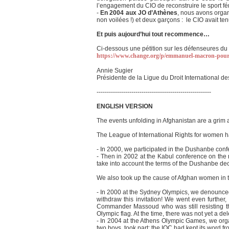
l’engagement du CIO de reconstruire le sport fé
-
En 2004 aux JO d’Athènes
, nous avons organ
non voilées !) et deux garçons : le CIO avait te
Et puis aujourd’hui tout recommence…
Ci-dessous une pétition sur les défenseures du
https://www.change.org/p/emmanuel-macron-pour-q
Annie Sugier
Présidente de la Ligue du Droit International 
--------------------------------------------------------
ENGLISH VERSION
The events unfolding in Afghanistan are a grim
The League of International Rights for women ha
- In 2000, we participated in the Dushanbe conf
- Then in 2002 at the Kabul conference on the 
take into account the terms of the Dushanbe dec
We also took up the cause of Afghan women in t
- In 2000 at the Sydney Olympics, we denounced 
withdraw this invitation! We went even further
Commander Massoud who was still resisting the
Olympic flag. At the time, there was not yet a d
- In 2004 at the Athens Olympic Games, we orga
two boys, took part: the IOC had kept its word fro