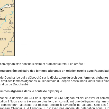
n Afghanistan sont un sinistre et dramatique retour en arrière !
toujours été solidaire des femmes afghanes en relation étroite avec l’associat
e de Douchanbé qui a débouché sur la
déclaration du droit des femmes afghanes
 droit des femmes afghanes, au lendemain du départ des talibans, alors que s’élabo
laration de Douchanbé.
 femmes afghanes dans le contexte olympique.
noncé la décision du CIO de suspendre le CNO afghan officiel et d’inviter comm
tation ! Nous avons été encore plus loin, en constituant une délégation afghane mix
 du commandant Massoud qui résistait encore à l’avancée de talibans. Une fois
drapeau Olympique. A l’époque, il n’y avait pas encore de délégation sous la