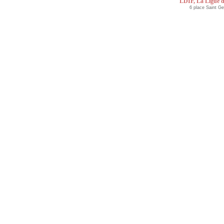
LDIF, La Ligue d
6 place Saint G