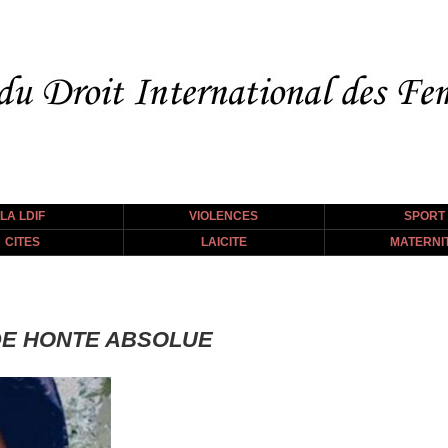
LA LDIF
VIOLENCES
SPORT
CITES
LAICITE
MATERNI
DE HONTE ABSOLUE