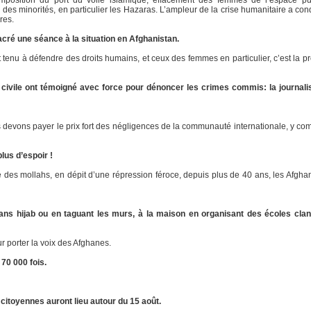
es minorités, en particulier les Hazaras. L’ampleur de la crise humanitaire a condui
res.
acré une séance à la situation en Afghanistan.
 tenu à défendre des droits humains, et ceux des femmes en particulier, c’est la 
civile ont témoigné avec force pour dénoncer les crimes commis: la journalist
 devons payer le prix fort des négligences de la communauté internationale, y comp
plus d’espoir !
ime des mollahs, en dépit d’une répression féroce, depuis plus de 40 ans, les Afg
sans hijab ou en taguant les murs, à la maison en organisant des écoles cland
r porter la voix des Afghanes.
70 000 fois.
citoyennes auront lieu autour du 15 août.