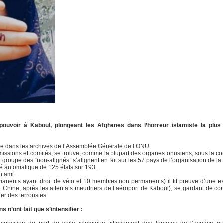
pouvoir à Kaboul, plongeant les Afghanes dans l’horreur islamiste la plus ob
ible dans les archives de l’Assemblée Générale de l’ONU.
issions et comités, se trouve, comme la plupart des organes onusiens, sous la coup
roupe des “non-alignés” s’alignent en fait sur les 57 pays de l’organisation de la 
té automatique de 125 états sur 193.
n ami.
anents ayant droit de véto et 10 membres non permanents) il fit preuve d’une e
a Chine, après les attentats meurtriers de l’aéroport de Kaboul), se gardant de c
er des terroristes.
s n’ont fait que s’intensifier :
s, imposition du port du voile islamique, effacement des femmes de l’espace p