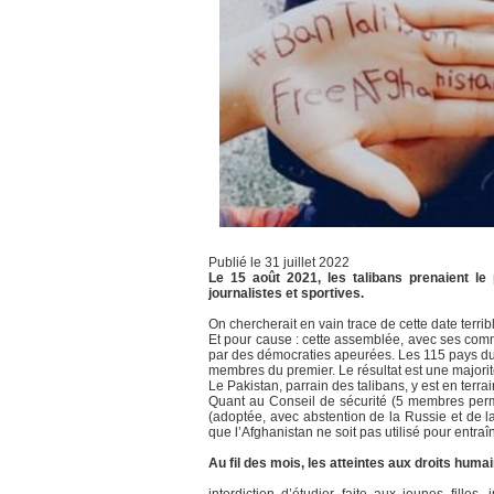
Publié le 31 juillet 2022
Le 15 août 2021, les talibans prenaient le 
journalistes et sportives.
On chercherait en vain trace de cette date terr
Et pour cause : cette assemblée, avec ses comm
par des démocraties apeurées. Les 115 pays du g
membres du premier. Le résultat est une majori
Le Pakistan, parrain des talibans, y est en terrai
Quant au Conseil de sécurité (5 membres perm
(adoptée, avec abstention de la Russie et de l
que l’Afghanistan ne soit pas utilisé pour entraîn
Au fil des mois, les atteintes aux droits humain
interdiction d’étudier faite aux jeunes fille