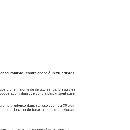
scurantiste, contraignant à l’exil artistes,
e d’une majorité de dictatures, parfois suivies
coopération islamique dont la plupart sont aussi
xtrême prudence dans sa résolution du 30 août
ondamner le coup de force taliban mais exigeant
ublic. Elles sont accompagnées d’arrestations,