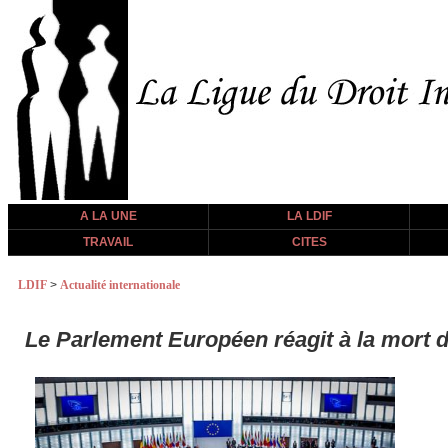
A LA UNE
LA LDIF
TRAVAIL
CITES
LDIF
>
Actualité internationale
Le Parlement Européen réagit à la mort 