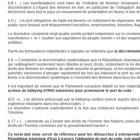
§.B (…) ces manifestations sont nées de l’initiative de femmes réclamant 
discrimination à l’égard des femmes en Iran, en particulier de l’obligation d
déclenché dans tout le pays un mouvement de protestation en faveur d’une r
§.G (…) le port obligatoire du hijab est devenu un instrument de répression de
public sans foulard sont fréquemment harcelées, emprisonnées, torturées, flag
La résolution comprend vingt-quatre points portant notamment sur la condamna
manifestions », le « soutien aux aspirations du peuple iranien » et des exige
arrêtées.
Parmi les formulations importantes à signaler on retiendra que
la discriminat
§ 8. « Condamne la discrimination systématique que la République islamique
qui restreignent lourdement leurs libertés et leurs droits, notamment la loi dé
droits des femmes en matière de santé sexuelle et génésique, et les violatio
autorités iraniennes d’abroger rapidement les lois qui imposent le port du vo
terme à la discrimination systémique à l’encontre des femmes dans tous les 
Il est important de relever que le Parlement européen établit un lien implici
actions de lobbying d’ONG islamistes pour promouvoir le port du voile :
§23. »(…) se déclare préoccupé par le lobbying continu exercé auprès des in
ingérence étrangère dans nos démocraties; »
La résolution s’adresse explicitement à la fois aux instances européennes 
l’Homme.
§ 17 « (…) demande au Conseil des droits de l’homme des Nations unies de me
droits de l’homme commises par le gouvernement iranien ».
Ce texte doit nous servir de référence pour les démarches à entreprendr
République Islamique d’Iran à travers l’obligation du port du voile, soit qua