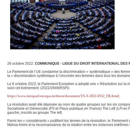
26 octobre 2022.
COMMUNIQUE - LIGUE DU DROIT INTERNATIONAL DES
Le Parlement de l’UE condamne la discrimination « systématique » des femmes 
la « discrimination systémique à l’encontre des femmes dans tous les domaine
Le 6 octobre 2022, le Parlement Européen a adopté une « Résolution sur la mo
suivi cet événement. (2022/2849(RSP))
https://www.europarl.europa.eu/doceo/document/TA-9-2022-0352_FR.html
;
La résolution avait été déposée au nom de quatre groupes sur les six composan
Socialisme et Démocratie (PS et Place publique en France) The Left (LFI en 
gauche, inscrits au groupe The left,
Parmi les « considérants » justifiant les termes de la résolution, le Parlemen
Mahsa Amini et la reconnaissance de la relation entre les violences extrêmes v