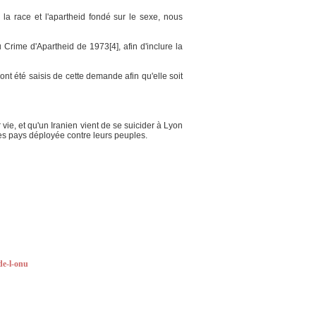
 la race et l'apartheid fondé sur le sexe, nous
 Crime d'Apartheid de 1973[4], afin d'inclure la
t été saisis de cette demande afin qu'elle soit
vie, et qu'un Iranien vient de se suicider à Lyon
es pays déployée contre leurs peuples.
de-l-onu