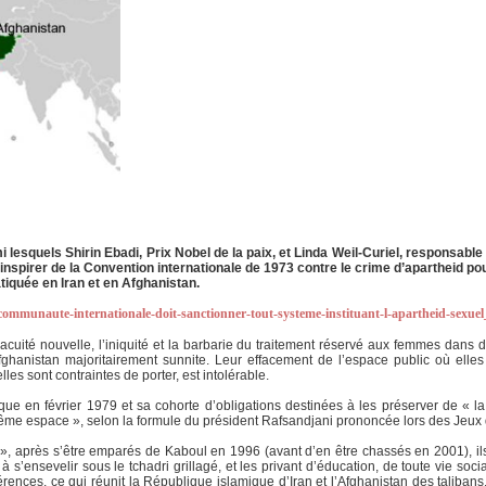
mi lesquels Shirin Ebadi, Prix Nobel de la paix, et Linda Weil-Curiel, responsabl
inspirer de la Convention internationale de 1973 contre le crime d’apartheid po
iquée en Iran et en Afghanistan.
a-communaute-internationale-doit-sanctionner-tout-systeme-instituant-l-apartheid-sexu
acuité nouvelle, l’iniquité et la barbarie du traitement réservé aux femmes dans
t l’Afghanistan majoritairement sunnite. Leur effacement de l’espace public où e
lles sont contraintes de porter, est intolérable.
ique en février 1979 et sa cohorte d’obligations destinées à les préserver de « la
 espace », selon la formule du président Rafsandjani prononcée lors des Jeux de
on », après s’être emparés de Kaboul en 1996 (avant d’en être chassés en 2001)
’ensevelir sous le tchadri grillagé, et les privant d’éducation, de toute vie social
ifférences, ce qui réunit la République islamique d’Iran et l’Afghanistan des taliban