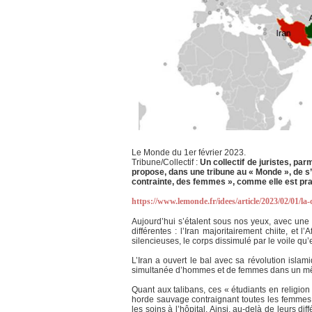
Le Monde du 1er février 2023.
Tribune/Collectif :
Un collectif de juristes, par
propose, dans une tribune au « Monde », de s’
contrainte, des femmes », comme elle est prat
https://www.lemonde.fr/idees/article/2023/02/01/l
Aujourd’hui s’étalent sous nos yeux, avec une 
différentes : l’Iran majoritairement chiite, e
silencieuses, le corps dissimulé par le voile qu’e
L’Iran a ouvert le bal avec sa révolution islam
simultanée d’hommes et de femmes dans un même
Quant aux talibans, ces « étudiants en religi
horde sauvage contraignant toutes les femmes à s
les soins à l’hôpital. Ainsi, au-delà de leurs d