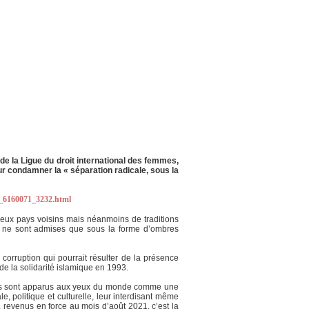
e de la Ligue du droit international des femmes,
ur condamner la « séparation radicale, sous la
el_6160071_3232.html
 deux pays voisins mais néanmoins de traditions
lles ne sont admises que sous la forme d’ombres
 corruption qui pourrait résulter de la présence
 la solidarité islamique en 1993.
, ils sont apparus aux yeux du monde comme une
e, politique et culturelle, leur interdisant même
s, revenus en force au mois d’août 2021, c’est la