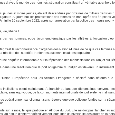
mmes d’avec le monde des hommes, séparation constituant un véritable apartheid fo
s, jeunes et moins jeunes, étaient descendues par dizaines de milliers dans les 
e obligatoire. Aujourd’hui, les protestations des femmes en Iran, après des éruption
mini le 16 septembre 2022, après son arrestation par la police des mœurs pour « a
vie, liberté !
tes par les hommes, et de façon emblématique par les athlètes à l'occasion d'épr
ter, c'est la reconnaissance d'organes des Nations-Unies de ce que ces femmes son
la réaction des autorités iraniennes aux manifestations populaires :
une enquête internationale sur la répression des manifestations en Iran, et sur l'é
 dans une résolution que le port obligatoire du hidjab est devenu un instrument
 l'Union Européenne pour les Affaires Etrangères a déclaré sans détours que 
s institutions osent maintenant s'affranchir du langage diplomatique convenu, m
n claire, sans équivoque, de la communauté internationale de tout système instituant 
dique opérationnel, sanctionnant sans réserve quelque politique fondée sur la sépar
ir.
ondé sur la race, tel que pratiqué en Afrique du Sud. Elle ne doit pas flancher au 
 au risque d'enterrer définitivement toute idée d'universalité des droits de la per