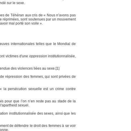
ndé sur le sexe.
rues de Téhéran aux cris de « Nous n’avons pas
s vite réprimées, sont soutenues par un mouvement
voir mal porté son voile ».
euves internationales telles que le Mondial de
t victimes d'une oppression institutionnalisée,
tendue des violences liées au sexe.[1]
 de répression des femmes, qui sont privées de
« la persécution sexuelle est un crime contre
ais pour que l’on n’en reste pas au stade de la
l'apartheid sexuel.
ation institutionnalisée des sexes, ainsi que les
moment de défendre le droit des femmes à se voir
sonne.