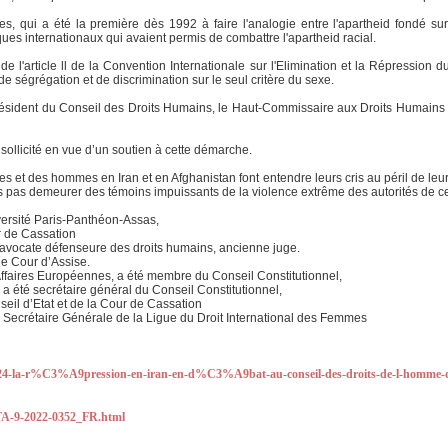
s, qui a été la première dès 1992 à faire l'analogie entre l'apartheid fondé sur
ues internationaux qui avaient permis de combattre l'apartheid racial.
 l'article ll de la Convention Internationale sur l'Elimination et la Répression du
de ségrégation et de discrimination sur le seul critère du sexe.
ésident du Conseil des Droits Humains, le Haut-Commissaire aux Droits Humains on
ollicité en vue d’un soutien à cette démarche.
 et des hommes en Iran et en Afghanistan font entendre leurs cris au péril de leur 
ns pas demeurer des témoins impuissants de la violence extrême des autorités de c
iversité Paris-Panthéon-Assas,
ur de Cassation
, avocate défenseure des droits humains, ancienne juge.
de Cour d’Assise.
Affaires Européennes, a été membre du Conseil Constitutionnel,
, a été secrétaire général du Conseil Constitutionnel,
eil d’Etat et de la Cour de Cassation
, Secrétaire Générale de la Ligue du Droit International des Femmes
1124-la-r%C3%A9pression-en-iran-en-d%C3%A9bat-au-conseil-des-droits-de-l-homme-
/TA-9-2022-0352_FR.html