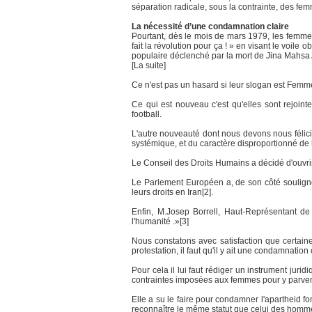
séparation radicale, sous la contrainte, des fe
La nécessité d’une condamnation claire
Pourtant, dès le mois de mars 1979, les femme
fait la révolution pour ça ! » en visant le voil
populaire déclenché par la mort de Jina Mahsa A
[La suite]
Ce n'est pas un hasard si leur slogan est Femme, 
Ce qui est nouveau c'est qu'elles sont rejoin
football.
L'autre nouveauté dont nous devons nous félici
systémique, et du caractère disproportionné de 
Le Conseil des Droits Humains a décidé d'ouvrir 
Le Parlement Européen a, de son côté souligné
leurs droits en Iran[2].
Enfin, M.Josep Borrell, Haut-Représentant de
l'humanité .»[3]
Nous constatons avec satisfaction que certaine
protestation, il faut qu'il y ait une condamnatio
Pour cela il lui faut rédiger un instrument juri
contraintes imposées aux femmes pour y parven
Elle a su le faire pour condamner l'apartheid f
reconnaître le même statut que celui des hommes,