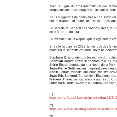
Avec la Ligue du droit international des femme
proposons de nous appuyer sur les outils juridiq
Nous suggérons de compléter ou de s'inspirer de
notion d'apartheid fondé sur le sexe, s'agissant 
Le Secrétaire Général des Nations-Unies, le Pr
mise à l'ordre du jour.
Le Président de la République a également été s
En cette fin d'année 2022, tandis que des femmes
pour tirer la sonnette d'alarme, nous ne pouvo
Stéphane Braconnier
, professeur de droit, Un
Christian Cadiot
, conseiller honoraire à la Co
Shirin Ebadi
, lauréate du prix Nobel de la Paix
Jean-Pierre Getti
, ancien magistrat, président 
Noëlle Lenoir
, avocate, ancienne ministre des 
Jean-Eric Schoettl
, Conseiller d'État honoraire
Frédéric Thiriez
, avocat associé auprès du Cons
Linda Weil-Curiel
, avocate au barreau de Paris
-----------------------------------------------------------
[1]
https://www.france24.com/fr/moyen-orient/2022
[2]
https://www.europarl.europa.eu/doceo/document
[3]