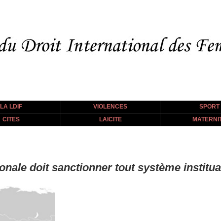
LA LDIF
VIOLENCES
SPORT
CITES
LAICITE
MATERNI
nale doit sanctionner tout système institua