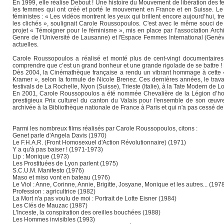
En 1999, elle réalise Debout ! Une histoire du Mouvement de libération des 
les femmes qui ont créé et porté le mouvement en France et en Suisse. Le 
féministes : « Les vidéos montrent les yeux qui brillent encore aujourd’hui, t
les clichés », soulignait Carole Roussopoulos. C'est avec le même souci de 
projet « Témoigner pour le féminisme », mis en place par l’association Arch
Genre de l'Université de Lausanne) et l'Espace Femmes International (Genèv
actuelles.
Carole Roussopoulos a réalisé et monté plus de cent-vingt documentaires,
comprendre que c’est un grand bonheur et une grande rigolade de se battre ! No
Dès 2004, la Cinémathèque française a rendu un vibrant hommage à cette « g
Kramer », selon la formule de Nicole Brenez. Ces dernières années, le trava
festivals de La Rochelle, Nyon (Suisse), Trieste (Italie), à la Tate Modern de
En 2001, Carole Roussopoulos a été nommée Chevalière de la Légion d’honneu
prestigieux Prix culturel du canton du Valais pour l'ensemble de son œu
archivée à la Bibliothèque nationale de France à Paris et qui n'a pas cessé de s
Parmi les nombreux films réalisés par Carole Roussopoulos, citons :
Genet parle d'Angela Davis (1970)
Le F.H.A.R. (Front Homosexuel d'Action Révolutionnaire) (1971)
Y a qu'à pas baiser ! (1971-1973)
Lip : Monique (1973)
Les Prostituées de Lyon parlent (1975)
S.C.U.M. Manifesto (1976)
Maso et miso vont en bateau (1976)
Le Viol : Anne, Corinne, Annie, Brigitte, Josyane, Monique et les autres... (197
Profession : agricultrice (1982)
La Mort n'a pas voulu de moi : Portrait de Lotte Eisner (1984)
Les Clés de Mauzac (1987)
L'Inceste, la conspiration des oreilles bouchées (1988)
Les Hommes invisibles (1993)