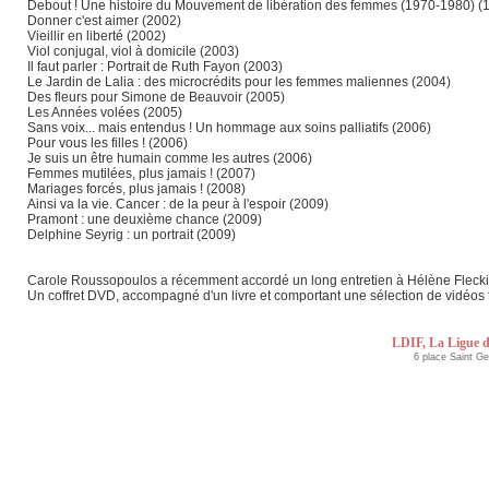
Debout ! Une histoire du Mouvement de libération des femmes (1970-1980) (
Donner c'est aimer (2002)
Vieillir en liberté (2002)
Viol conjugal, viol à domicile (2003)
Il faut parler : Portrait de Ruth Fayon (2003)
Le Jardin de Lalia : des microcrédits pour les femmes maliennes (2004)
Des fleurs pour Simone de Beauvoir (2005)
Les Années volées (2005)
Sans voix... mais entendus ! Un hommage aux soins palliatifs (2006)
Pour vous les filles ! (2006)
Je suis un être humain comme les autres (2006)
Femmes mutilées, plus jamais ! (2007)
Mariages forcés, plus jamais ! (2008)
Ainsi va la vie. Cancer : de la peur à l'espoir (2009)
Pramont : une deuxième chance (2009)
Delphine Seyrig : un portrait (2009)
Carole Roussopoulos a récemment accordé un long entretien à Hélène Fleckin
Un coffret DVD, accompagné d'un livre et comportant une sélection de vidéos
LDIF, La Ligue d
6 place Saint G