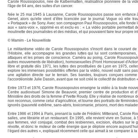
Carole Roussopoulos, née de Kalbermatten, réalisatrice pionnière de la vidéo
l'âge de 64 ans, des suites d'un cancer.
Née le 25 mai 1945 à Lausanne, Carole Roussopoulos passe son enfance à Sio
Genet, alors qu'elle vient d’être licenciée par le journal Vogue où elle t
« Portapack » de Sony. Avec son compagnon Paul Roussopoulos, elle fonde le pr
aux « sans-voix », opprimé·es et exclu·es : « La vidéo portable permettait 
moulinette des journalistes et des médias, et qui pouvaient faire leur propre in
© Mamim - Le Nouvelliste
Le militantisme vidéo de Carole Roussopoulos s'inscrit dans le courant de 
l'Histoire, elle accompagne les grandes luttes qui lui sont contemporaines,
attaques et les prises de conscience. Caméra au poing, Carole Roussopoulos so
autres mouvements de libération), homosexuelles (Front Homosexuel d'Action Ré
libre et gratuite dès 1971, les luttes des prostituées de Lyon en 1975, cel
explore les immenses possibilités offertes par la vidéo, nouvel outil sans 
une agitation directe sur le terrain. Ses bandes, toujours conçues comme 
l'accordéoniste Julie Dassin, avant que ne soit créé le collectif de distribution
Entre 1973 et 1976, Carole Roussopoulos enseigne la vidéo à la toute nouvell
Centre audiovisuel Simone de Beauvoir, premier centre de production et 
Ministère des droits de la femme d'Yvette Roudy. Elle y réalise de nombreux
non reconnus, comme celui d'agricultrice, et tourne des portraits de féministe
ignorés (pauvreté extrême, sans-abris, toxicomanie, prisons, mort des malades
Entre 1986 et 1994 à Paris, prenant la suite de Frédéric Mitterand, Carole Rou
salles, une librairie et un restaurant. En 1995, elle revient vivre en Suisse, à 
aux femmes, viol conjugal, combat des lesbiennes, excision, études sur le 
révolte, et donc le moteur de cette énergie que je déploie encore aujourd’hu
l’égard des autres », expliquait récemment celle qui aimait à se comparer à la f