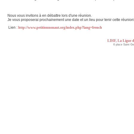
Nous vous invitons à en débattre lors d'une réunion.
Je vous proposerai prochainement une date et un lieu pour tenir cette réunion
Lien :
http://www.petitionnonaut.org/index.php?lang=french
LDIF, La Ligue d
6 place Saint G