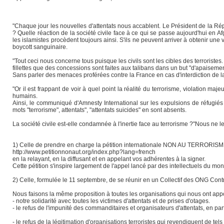
"Chaque jour les nouvelles d'attentats nous accablent. Le Président de la
? Quelle réaction de la société civile face à ce qui se passe aujourd'hui en Af
les islamistes procèdent toujours ainsi. S'ils ne peuvent arriver à obtenir une
boycott sanguinaire.
"Tout ceci nous concerne tous puisque les civils sont les cibles des terrorist
fillettes que des concessions sont faites aux talibans dans un but "d'apaisemen
Sans parler des menaces proférées contre la France en cas d'interdiction de l
"Or il est frappant de voir à quel point la réalité du terrorisme, violation m
humains.
Ainsi, le communiqué d'Amnesty International sur les expulsions de réfugiés a
mots "terrorisme", attentats", "attentats suicides" en sont absents.
La société civile est-elle condamnée à l'inertie face au terrorisme ?"Nous ne
1) Celle de prendre en charge la pétition internationale NON AU TERRORIS
http://www.petitionnonaut.org/index.php?lang=french
en la relayant, en la diffusant et en appelant vos adhérentes à la signer.
Cette pétition s'inspire largement de l'appel lancé par des intellectuels du m
2) Celle, formulée le 11 septembre, de se réunir en un Collectif des ONG Cont
Nous faisons la même proposition à toutes les organisations qui nous ont app
- notre solidarité avec toutes les victimes d'attentats et de prises d'otages.
- le refus de l'impunité des commanditaires et organisateurs d'attentats, en part
- le refus de la légitimation d'organisations terroristes qui revendiquent de tels