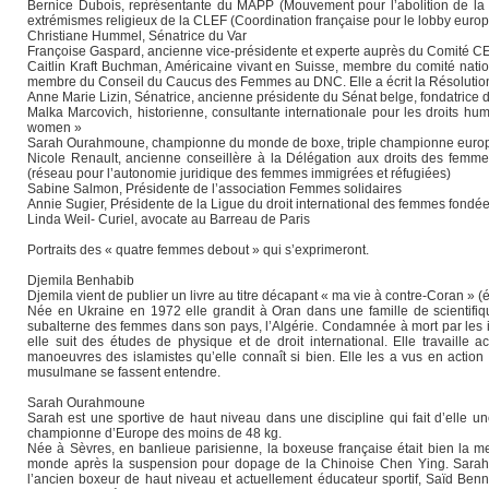
Bernice Dubois, représentante du MAPP (Mouvement pour l’abolition de la p
extrémismes religieux de la CLEF (Coordination française pour le lobby eur
Christiane Hummel, Sénatrice du Var
Françoise Gaspard, ancienne vice-présidente et experte auprès du Comité 
Caitlin Kraft Buchman, Américaine vivant en Suisse, membre du comité natio
membre du Conseil du Caucus des Femmes au DNC. Elle a écrit la Résolution p
Anne Marie Lizin, Sénatrice, ancienne présidente du Sénat belge, fondatrice 
Malka Marcovich, historienne, consultante internationale pour les droits hum
women »
Sarah Ourahmoune, championne du monde de boxe, triple championne europ
Nicole Renault, ancienne conseillère à la Délégation aux droits des fe
(réseau pour l’autonomie juridique des femmes immigrées et réfugiées)
Sabine Salmon, Présidente de l’association Femmes solidaires
Annie Sugier, Présidente de la Ligue du droit international des femmes fond
Linda Weil- Curiel, avocate au Barreau de Paris
Portraits des « quatre femmes debout » qui s’exprimeront.
Djemila Benhabib
Djemila vient de publier un livre au titre décapant « ma vie à contre-Coran » 
Née en Ukraine en 1972 elle grandit à Oran dans une famille de scientifiqu
subalterne des femmes dans son pays, l’Algérie. Condamnée à mort par les i
elle suit des études de physique et de droit international. Elle travaill
manoeuvres des islamistes qu’elle connaît si bien. Elle les a vus en action
musulmane se fassent entendre.
Sarah Ourahmoune
Sarah est une sportive de haut niveau dans une discipline qui fait d’elle 
championne d’Europe des moins de 48 kg.
Née à Sèvres, en banlieue parisienne, la boxeuse française était bien la m
monde après la suspension pour dopage de la Chinoise Chen Ying. Sarah O
l’ancien boxeur de haut niveau et actuellement éducateur sportif, Saïd Be