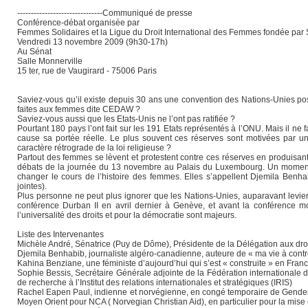
-------------------------------Communiqué de presse
Conférence-débat organisée par
Femmes Solidaires et la Ligue du Droit International des Femmes fondée par
Vendredi 13 novembre 2009 (9h30-17h)
Au Sénat
Salle Monnerville
15 ter, rue de Vaugirard - 75006 Paris
Saviez-vous qu’il existe depuis 30 ans une convention des Nations-Unies posa
faites aux femmes dite CEDAW ?
Saviez-vous aussi que les Etats-Unis ne l’ont pas ratifiée ?
Pourtant 180 pays l’ont fait sur les 191 Etats représentés à l’ONU. Mais il ne 
cause sa portée réelle. Le plus souvent ces réserves sont motivées par une 
caractère rétrograde de la loi religieuse ?
Partout des femmes se lèvent et protestent contre ces réserves en produisant 
débats de la journée du 13 novembre au Palais du Luxembourg. Un moment f
changer le cours de l’histoire des femmes. Elles s’appellent Djemila Benh
jointes).
Plus personne ne peut plus ignorer que les Nations-Unies, auparavant levier
conférence Durban II en avril dernier à Genève, et avant la conférence
l’universalité des droits et pour la démocratie sont majeurs.
Liste des Intervenantes
Michèle André, Sénatrice (Puy de Dôme), Présidente de la Délégation aux dro
Djemila Benhabib, journaliste algéro-canadienne, auteure de « ma vie à cont
Kahina Benziane, une féministe d’aujourd’hui qui s’est « construite » en Fran
Sophie Bessis, Secrétaire Générale adjointe de la Fédération internationale d
de recherche à l’Institut des relations internationales et stratégiques (IRIS)
Rachel Eapen Paul, indienne et norvégienne, en congé temporaire de Gender 
Moyen Orient pour NCA ( Norvegian Christian Aid), en particulier pour la mise