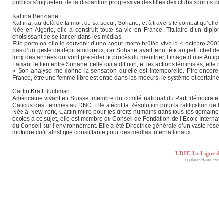
publics s’inquiètent de la disparition progressive des filles des clubs sportifs p
Kahina Benziane
Kahina, au-delà de la mort de sa soeur, Sohane, et à travers le combat qu’elle
Née en Algérie, elle a construit toute sa vie en France. Titulaire d’un di
choisissant de se lancer dans les médias.
Elle porte en elle le souvenir d’une soeur morte brûlée vive le 4 octobre 2002 
pas d’un geste de dépit amoureux, car Sohane avait tenu tête au petit chef de l
long des années qui vont précéder le procès du meurtrier, l’image d’une Antig
Faisant le lien entre Sohane, celle qui a dit non, et les actions féministes, 
« Son analyse me donne la sensation qu’elle est intemporelle. Pire encore, a
France, être une femme libre est entré dans les moeurs, le système et certaine
Caitlin Kraft Buchman
Américaine vivant en Suisse, membre du comité national du Parti démocrate 
Caucus des Femmes au DNC. Elle a écrit la Résolution pour la ratification de
Née à New York, Caitlin milite pour les droits humains dans tous les domai
écoles à ce sujet, elle est membre du Conseil de Fondation de l’Ecole Intern
du Conseil sur l’environnement. Elle a été Directrice générale d’un vaste ré
moindre coût ainsi que consultante pour des médias internationaux.
LDIF, La Ligue d
6 place Saint G