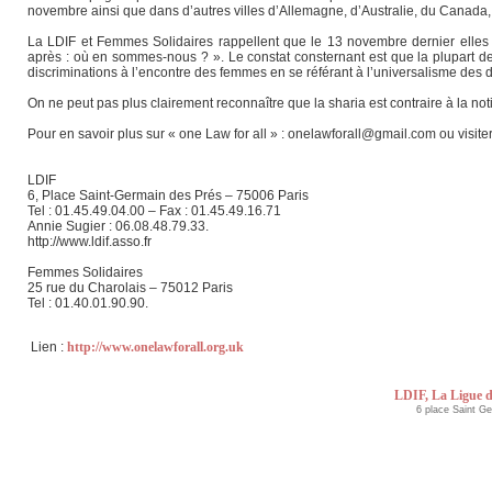
novembre ainsi que dans d’autres villes d’Allemagne, d’Australie, du Canada
La LDIF et Femmes Solidaires rappellent que le 13 novembre dernier ell
après : où en sommes-nous ? ». Le constat consternant est que la plupart des 
discriminations à l’encontre des femmes en se référant à l’universalisme des dr
On ne peut pas plus clairement reconnaître que la sharia est contraire à la n
Pour en savoir plus sur « one Law for all » : onelawforall@gmail.com ou visite
LDIF
6, Place Saint-Germain des Prés – 75006 Paris
Tel : 01.45.49.04.00 – Fax : 01.45.49.16.71
Annie Sugier : 06.08.48.79.33.
http://www.ldif.asso.fr
Femmes Solidaires
25 rue du Charolais – 75012 Paris
Tel : 01.40.01.90.90.
Lien :
http://www.onelawforall.org.uk
LDIF, La Ligue d
6 place Saint G