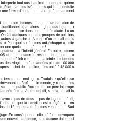
interprète tout aussi amical. Loubna s’exprime
le. Racontant les événements qui l’ont conduite
vec une forme d’humour qui la rend étonnamment
ent l’ordre aux femmes qui portent un pantalon de
s traditionnels (pantalons larges sous la jupe…)
u poste de police dans un panier à salade. Là on
 On fait quelques pas, des groupes de policiers
 autres à gauche ». A partir d’on ne sait quels
ais. « Pourquoi six femmes ont échappé à cette
nner une quelconque réponse !
a pudeur et à l’intérêt général. En outre, comme
2005 et qui proclame le respect des droits de a
eur pour définir ce qui porte atteinte aux bonnes
 cours des vingt dernières années plus de 100.000
rès le chef de la police, elles ont été 48.000 à
es femmes ont mal agi ! ». Traduisez qu’elles se
ntrevenantes. Bref, tout le monde, y compris les
 un scandale public. Récemment un père interrogé
ndamnée à cela. Autrement dit, si cela se sait la
’avocat, pas de dossier, pas de jugement écrit,
d’admettre que la sanction est « légère » - en
 moins de 18 ans, quatre femmes venaient du Sud
le juge. En conséquence, elle a été re-convoquée
ura une nouvelle audience, mais aucune date n’est