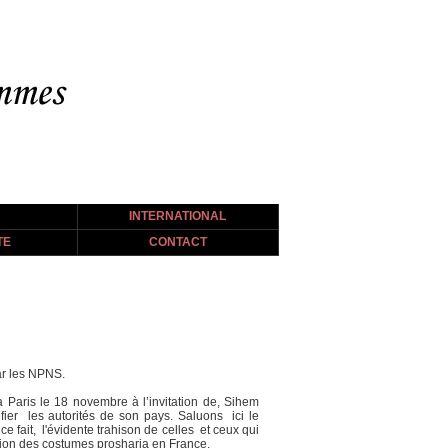
INTERNATIONAL
TE
CONTACT
ar les NPNS.
Paris le 18 novembre à l’invitation de, Sihem
ier les autorités de son pays. Saluons ici le
fait, l'évidente trahison de celles et ceux qui
tion des costumes prosharia en France.