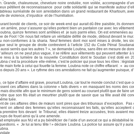
. Grande, chaleureuse, chevelure noire ondulée, non voilée, accompagnée d’un 
ux pétillent de reconnaissance pour cette solidarité qui se manifeste autour d’el
n tableau surréaliste de son arrestation dans un grand restaurant de Khartoum, a
e de violence, d’injustice et de l’humiliation.
taurant bondé de clients, ce soir de week-end qui aurait dû être paisible, ils donn
s en arrière, pour s’assurer qu’elles portent bien un pantalon car avec les vêtement
, dit Loubna, quinze femmes sont arrêtées et je suis parmi elles. On est emmenées a
 de Foot ! On nous fait refaire un véritable défilé de mode, débout devant le mur.
ou non-conformes à la sharia. Neuf femmes dont moi sont mises à droite, les six
t que seul le groupe de droite contrevient à l’article 152 du Code Pénal Soudan
ns aussi serrés que les autres ? », se demande Loubna, sans être en mesure de do
ailleurs on ne peut plus vague, il se réfère aux vêtements qui peuvent attenter à l
 être revu à la lumière de la nouvelle Constitution dont le Soudan s’est doté en 
a c’est la procédure elle-même, c’est le policier qui joue tous les rôles : législat
ête main forte à celui qui fouette la femme. Loubna note ce chiffre effarant : « au
depuis 20 ans ». Le rythme des ces arrestations ne fait qu’augmenter puisque, d’ap
 type d’affaire est grave, poursuit Loubna, car tout le monde conclut c’est que c
lassent ces affaires dans la colonne « faits divers » en masquant les noms des co
e mais discrète afin que le minimum de gens soient au courant plutôt que de faire
endre que son fils était un meurtrier plutôt que de savoir que sa fille avait été co
 même tuée.
ent de ces affaires dites de mœurs sont pires que des tribunaux d’exception. Pas d
ent on attend des femmes qu’elles reconnaissant les faits, qu’elles acceptent 
 première fois devant le Tribunal, elles étaient treize accusées, trois avaient
coups de fouet ainsi qu’à une amende.
it employée aux NU et a pu bénéficier de l’aide d’un avocat ce qui a déstabilisé 
e questions. « Je lui ai tenu tête ! » déclare Loubna. La police lui assure qu’il y a
oubna.
andale