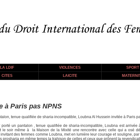
LA LDIF
VIOLENCES
SPORT
CITES
LAICITE
MATERNI
ée à Paris pas NPNS
lon, tenue qualifiée de sharia-incompatible, Loubna Al Hussein invitée à Paris p
té un pantalon , tenue qualifiée de sharia-incompatible, Loubna est arrivée à 
le soir même à la Maison de la Mixité une rencontre avec celle qui a osé déf
vitant des femmes comme Loubna, met en lumière leur courage et souligne, par ce 
 prosharia en même temps la trahison de celles et ceux que prônent la revendica