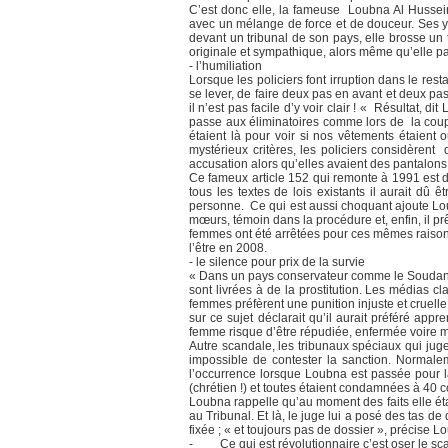
C’est donc elle, la fameuse Loubna Al Hussein
avec un mélange de force et de douceur. Ses ye
devant un tribunal de son pays, elle brosse u
originale et sympathique, alors même qu’elle parl
- l’humiliation
Lorsque les policiers font irruption dans le res
se lever, de faire deux pas en avant et deux pa
il n’est pas facile d’y voir clair ! « Résultat
passe aux éliminatoires comme lors de la coupe
étaient là pour voir si nos vêtements étaient 
mystérieux critères, les policiers considèren
accusation alors qu’elles avaient des pantalo
Ce fameux article 152 qui remonte à 1991 est d’
tous les textes de lois existants il aurait dû
personne. Ce qui est aussi choquant ajoute Loubn
mœurs, témoin dans la procédure et, enfin, il pr
femmes ont été arrêtées pour ces mêmes raisons 
l’être en 2008.
- le silence pour prix de la survie
« Dans un pays conservateur comme le Soudan, ce
sont livrées à de la prostitution. Les médias c
femmes préfèrent une punition injuste et cruell
sur ce sujet déclarait qu’il aurait préféré appr
femme risque d’être répudiée, enfermée voire
Autre scandale, les tribunaux spéciaux qui jug
impossible de contester la sanction. Normalem
l’occurrence lorsque Loubna est passée pour la
(chrétien !) et toutes étaient condamnées à 40 
Loubna rappelle qu’au moment des faits elle éta
au Tribunal. Et là, le juge lui a posé des tas d
fixée ; « et toujours pas de dossier », précise L
- Ce qui est révolutionnaire c’est oser le sc