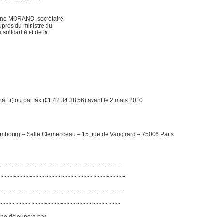
adine MORANO, secrétaire
auprès du ministre du
a solidarité et de la
t.fr) ou par fax (01.42.34.38.56) avant le 2 mars 2010
embourg – Salle Clemenceau – 15, rue de Vaugirard – 75006 Paris
...............................................................................
.............................................................................
.................................................................................
...............................................................................
s ne déjeunera pas