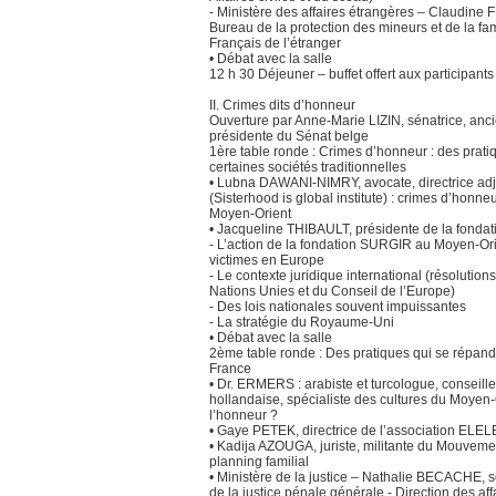
- Ministère des affaires étrangères – Claudine
Bureau de la protection des mineurs et de la fam
Français de l’étranger
• Débat avec la salle
12 h 30 Déjeuner – buffet offert aux participant
II. Crimes dits d’honneur
Ouverture par Anne-Marie LIZIN, sénatrice, anc
présidente du Sénat belge
1ère table ronde : Crimes d’honneur : des prat
certaines sociétés traditionnelles
• Lubna DAWANI-NIMRY, avocate, directrice adj
(Sisterhood is global institute) : crimes d’honne
Moyen-Orient
• Jacqueline THIBAULT, présidente de la fondati
- L’action de la fondation SURGIR au Moyen-Ori
victimes en Europe
- Le contexte juridique international (résoluti
Nations Unies et du Conseil de l’Europe)
- Des lois nationales souvent impuissantes
- La stratégie du Royaume-Uni
• Débat avec la salle
2ème table ronde : Des pratiques qui se répan
France
• Dr. ERMERS : arabiste et turcologue, conseille
hollandaise, spécialiste des cultures du Moyen-
l’honneur ?
• Gaye PETEK, directrice de l’association ELEL
• Kadija AZOUGA, juriste, militante du Mouvemen
planning familial
• Ministère de la justice – Nathalie BECACHE, so
de la justice pénale générale - Direction des aff