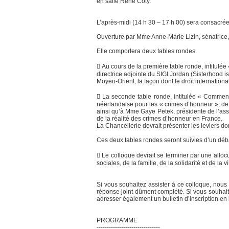
en salle René Coty.
L’après-midi (14 h 30 – 17 h 00) sera consacrée
Ouverture par Mme Anne-Marie Lizin, sénatrice,
Elle comportera deux tables rondes.
 Au cours de la première table ronde, intitul
directrice adjointe du SIGI Jordan (Sisterhood i
Moyen-Orient, la façon dont le droit internationa
 La seconde table ronde, intitulée « Comment
néerlandaise pour les « crimes d’honneur », de
ainsi qu’à Mme Gaye Petek, présidente de l’ass
de la réalité des crimes d’honneur en France.
La Chancellerie devrait présenter les leviers don
Ces deux tables rondes seront suivies d’un déba
 Le colloque devrait se terminer par une allocu
sociales, de la famille, de la solidarité et de la 
Si vous souhaitez assister à ce colloque, nous
réponse joint dûment complété. Si vous souhai
adresser également un bulletin d’inscription en
PROGRAMME
-------------------------------