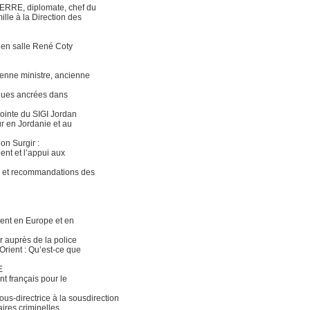
 FERRE, diplomate, chef du
ille à la Direction des
s en salle René Coty
ienne ministre, ancienne
iques ancrées dans
ointe du SIGI Jordan
ur en Jordanie et au
on Surgir :
ent et l’appui aux
ons et recommandations des
dent en Europe et en
r auprès de la police
Orient : Qu’est-ce que
E
t français pour le
us-directrice à la sousdirection
aires criminelles