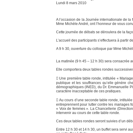
Lundi 8 mars 2010
A l’occasion de la Journée internationale de la
Mme Michèle André, ont l’honneur de vous conv
Cette journée de débats se déroulera de la faço
L’accueil des participants s’effectuera à partir 
A 9 h 30, ouverture du colloque par Mme Michèl
La matinée (9 h 45 – 12 h 30) sera consacrée a
Elle comportera deux tables rondes successives
 Une première table ronde, intitulée « Mariage
publique et les souffrances qu’elle génère che
démographiques (INED), du Dr. Emmanuelle Piet, 
caractère inacceptable de ces pratiques.
 Au cours d’une seconde table ronde, intitulée
entreprennent pour lutter contre les mariages 
« Voix de femmes ». La Chancellerie (Direction 
intervenir au cours de cette table ronde.
Ces deux tables rondes seront suivies d’un déba
Entre 12 h 30 et 14 h 30, un buffet sera servi au