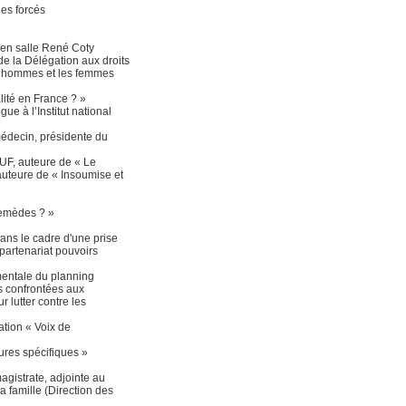
ges forcés
é en salle René Coty
e la Délégation aux droits
es hommes et les femmes
lité en France ? »
ue à l’Institut national
médecin, présidente du
UF, auteure de « Le
auteure de « Insoumise et
remèdes ? »
ans le cadre d'une prise
partenariat pouvoirs
mentale du planning
es confrontées aux
r lutter contre les
iation « Voix de
ures spécifiques »
agistrate, adjointe au
a famille (Direction des