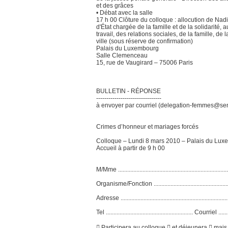
et des grâces
• Débat avec la salle
17 h 00 Clôture du colloque : allocution de N
d'État chargée de la famille et de la solidarité, 
travail, des relations sociales, de la famille, de l
ville (sous réserve de confirmation)
Palais du Luxembourg
Salle Clemenceau
15, rue de Vaugirard – 75006 Paris
BULLETIN - RÉPONSE
--------------------------------
à envoyer par courriel (delegation-femmes@sena
Crimes d’honneur et mariages forcés
Colloque – Lundi 8 mars 2010 – Palais du Lux
Accueil à partir de 9 h 00
M/Mme ............................................................................
Organisme/Fonction ..........................................................
Adresse ..........................................................................
Tel ......................................................... Courriel ..........
 Participera au colloque  et déjeunera  mai