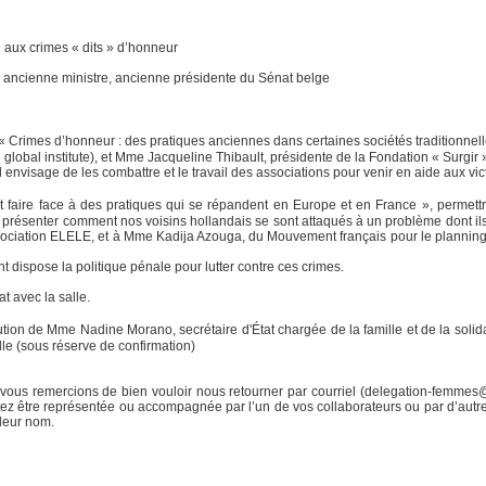
 aux crimes « dits » d’honneur
 ancienne ministre, ancienne présidente du Sénat belge
ée « Crimes d’honneur : des pratiques anciennes dans certaines sociétés traditionn
s global institute), et Mme Jacqueline Thibault, présidente de la Fondation « Surgir
l envisage de les combattre et le travail des associations pour venir en aide aux vic
 faire face à des pratiques qui se répandent en Europe et en France », permettra
 présenter comment nos voisins hollandais se sont attaqués à un problème dont il
ociation ELELE, et à Mme Kadija Azouga, du Mouvement français pour le planning fa
t dispose la politique pénale pour lutter contre ces crimes.
t avec la salle.
tion de Mme Nadine Morano, secrétaire d'État chargée de la famille et de la solidar
ville (sous réserve de confirmation)
 vous remercions de bien vouloir nous retourner par courriel (delegation-femmes@se
tez être représentée ou accompagnée par l’un de vos collaborateurs ou par d’autr
 leur nom.