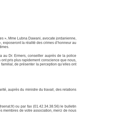
elles », Mme Lubna Dawani, avocate jordanienne,
 », exposeront la réalité des crimes d’honneur au
times.
 au Dr. Ermers, conseiller auprès de la police
s ont pris plus rapidement conscience que nous,
milial, de présenter la perception qu’elles ont
ité, auprès du ministre du travail, des relations
nat.fr) ou par fax (01.42.34.38.56) le bulletin
es membres de votre association, merci de nous