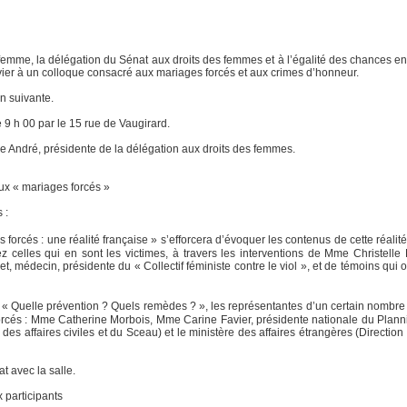
 femme, la délégation du Sénat aux droits des femmes et à l’égalité des chances e
ier à un colloque consacré aux mariages forcés et aux crimes d’honneur.
n suivante.
de 9 h 00 par le 15 rue de Vaugirard.
e André, présidente de la délégation aux droits des femmes.
ux « mariages forcés »
 :
s forcés : une réalité française » s’efforcera d’évoquer les contenus de cette réal
z celles qui en sont les victimes, à travers les interventions de Mme Christelle H
médecin, présidente du « Collectif féministe contre le viol », et de témoins qui on
 « Quelle prévention ? Quels remèdes ? », les représentantes d’un certain nombre 
forcés : Mme Catherine Morbois, Mme Carine Favier, présidente nationale du Plann
des affaires civiles et du Sceau) et le ministère des affaires étrangères (Direction
t avec la salle.
x participants