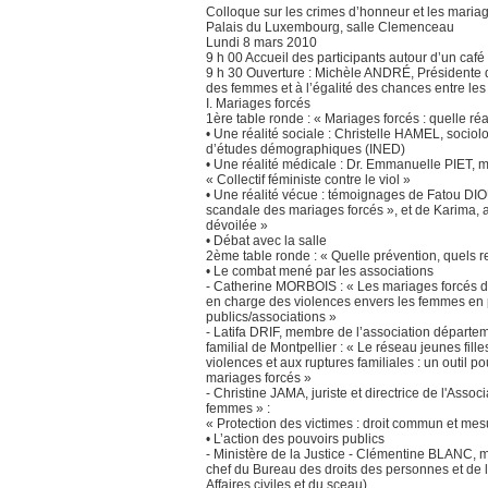
Colloque sur les crimes d’honneur et les maria
Palais du Luxembourg, salle Clemenceau
Lundi 8 mars 2010
9 h 00 Accueil des participants autour d’un caf
9 h 30 Ouverture : Michèle ANDRÉ, Présidente d
des femmes et à l’égalité des chances entre l
I. Mariages forcés
1ère table ronde : « Mariages forcés : quelle réa
• Une réalité sociale : Christelle HAMEL, sociolog
d’études démographiques (INED)
• Une réalité médicale : Dr. Emmanuelle PIET, 
« Collectif féministe contre le viol »
• Une réalité vécue : témoignages de Fatou DIO
scandale des mariages forcés », et de Karima, 
dévoilée »
• Débat avec la salle
2ème table ronde : « Quelle prévention, quels 
• Le combat mené par les associations
- Catherine MORBOIS : « Les mariages forcés d
en charge des violences envers les femmes en 
publics/associations »
- Latifa DRIF, membre de l’association départe
familial de Montpellier : « Le réseau jeunes fill
violences et aux ruptures familiales : un outil pou
mariages forcés »
- Christine JAMA, juriste et directrice de l'Assoc
femmes » :
« Protection des victimes : droit commun et mes
• L’action des pouvoirs publics
- Ministère de la Justice - Clémentine BLANC, m
chef du Bureau des droits des personnes et de l
Affaires civiles et du sceau)