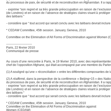
du processus de paix, de sécurité et de reconstruction en Afghanistan. Il a ra
- exprime “son regret et sa très grande préoccupation en raison de l’exclus
(de Londres) et en raison de l’absence de stratégies claires visant à protég
des talibans “
- considère que “ tout accord qui serait conclu avec les talibans devrait inclu
* CEDAW Committee, 45th session. January, Geneva, 2010
Committee on the Elimination of All Forms of Discrimination against Women
--------------------------
Paris, 22 février 2010
Communiqué de presse
Au cours d’une rencontre à Paris, le 19 février 2010, avec des représentante
chef de l’opposition Afghane, qui était accompagné par une membre du Parle
(1) A souligné qu’une « réconciliation » entre les différentes composantes de l
(2) A réaffirmé, dans la perspective de la conférence « Beijing+15 » des Nati
du processus de paix, de sécurité et de reconstruction en Afghanistan. Il a ra
- exprime “son regret et sa très grande préoccupation en raison de l’exclus
(de Londres) et en raison de l’absence de stratégies claires visant à protég
des talibans “
- considère que “ tout accord qui serait conclu avec les talibans devrait inclu
* CEDAW Committee, 45th session. January, Geneva, 2010
Committee on the Elimination of All Forms of Discrimination against
Women (CEDAW)