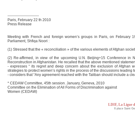
--------------------------
Paris, February 22 th 2010
Press Release
Meeting with French and foreign women’s groups in Paris, on February 1
Parliament, Shfiqa Noori :
(1) Stressed that the « reconciliation » of the various elements of Afghan societ
(2) Re-affirmed, in view of the upcoming U.N. Beijing+15 Conference in 
Reconstruction in Afghanistan. He recalled that the above mentioned statemen
- expresses “ its regret and deep concern about the exclusion of Afghan 
strategies to protect women’s rights in the process of the discussions leading t
- considers that “Any agreement reached with the Taliban should include a cl
* CEDAW Committee, 45th session. January, Geneva, 2010
Committee on the Elimination of All Forms of Discrimination against
Women (CEDAW)
LDIF, La Ligue d
6 place Saint G