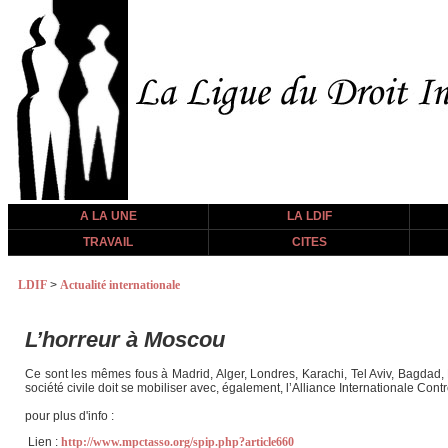
A LA UNE
LA LDIF
TRAVAIL
CITES
LDIF
>
Actualité internationale
L’horreur à Moscou
Ce sont les mêmes fous à Madrid, Alger, Londres, Karachi, Tel Aviv, Bagd
société civile doit se mobiliser avec, également, l’Alliance International
pour plus d'info :
Lien :
http://www.mpctasso.org/spip.php?article660