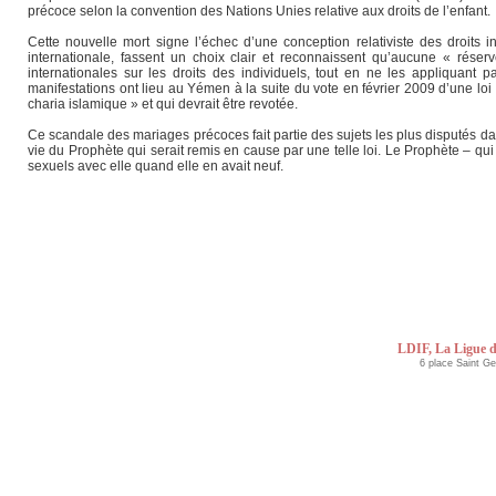
précoce selon la convention des Nations Unies relative aux droits de l’enfant.
Cette nouvelle mort signe l’échec d’une conception relativiste des droits 
internationale, fassent un choix clair et reconnaissent qu’aucune « réserve
internationales sur les droits des individuels, tout en ne les appliquant 
manifestations ont lieu au Yémen à la suite du vote en février 2009 d’une loi 
charia islamique » et qui devrait être revotée.
Ce scandale des mariages précoces fait partie des sujets les plus disputés d
vie du Prophète qui serait remis en cause par une telle loi. Le Prophète – qui 
sexuels avec elle quand elle en avait neuf.
LDIF, La Ligue d
6 place Saint G