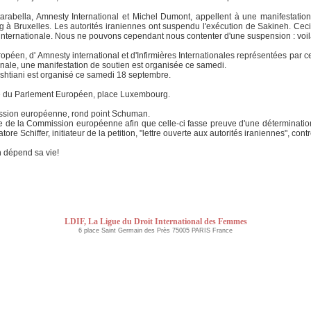
rabella, Amnesty International et Michel Dumont, appellent à une manifestati
 Bruxelles. Les autorités iraniennes ont suspendu l'exécution de Sakineh. Ceci 
on internationale. Nous ne pouvons cependant nous contenter d'une suspension : voil
uropéen, d' Amnesty international et d'Infirmières Internationales représentées par
onale, une manifestation de soutien est organisée ce samedi.
htiani est organisé ce samedi 18 septembre.
de du Parlement Européen, place Luxembourg.
ission européenne, rond point Schuman.
e la Commission européenne afin que celle-ci fasse preuve d'une détermination san
ore Schiffer, initiateur de la petition, "lettre ouverte aux autorités iraniennes", con
 dépend sa vie!
LDIF, La Ligue du Droit International des Femmes
6 place Saint Germain des Près 75005 PARIS France