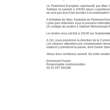
Le Parlement Européen représenté par Marc ta
Ashtiani ce samedi à 10H30, place Luxembourg à
ne sont pas tout à fait sourdes à la mobilisati
A l'initiative de Marc Tarabella du Parlement E
Lybie puis relâchées sous la pression internati
Un cortège de soutien à Sakineh Mohammadi As
Le rendez-vous est fixé à 10h30 sur l'esplana
A 11h, nous prendrons la direction de la Comm
Les citoyens attendent une condamnation ferme d
orateurs y prendront la parole, dont Daniel Salvat
Venez donc nombreux samedi. De notre soutien
Emmanuel Foulon
Responsable communication
00 32 497 594186