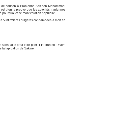
on de soutien à l'Iranienne Sakineh Mohammadi
est bien la preuve que les autorités iraniennes
à pourquoi cette manifestation populaire.
 ces 5 infirmières bulgares condamnées à mort en
s faille pour faire plier l'Etat iranien. Divers
tre la lapidation de Sakineh.