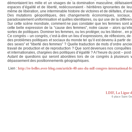
démontaient les mille et un visages de la domination masculine, défaisaient
espaces d’égalité et de liberté, redécouvraient - héritières ignorantes de le
même de libération, une interminable histoire de victoires et de défaites, d’av
Des mutations géopolitiques, des changements économiques, sociaux,
paradoxalement uniformisation et quêtes identitaires, ou qui use de la différ
Sur cette scène mondiale, comment ne pas constater que les femmes sont au 
cette belle expression de la “cause des femmes”, notre cause – alors qu’elle
sortes de politiques. Dominer les femmes, ou les protéger, ou les libérer... en p
Ce congrès – un congrès, c’est-à-dire un lieu d’expressions, de réflexions, d
des problèmes politiques et sociaux du monde tel qu’il est devenu à partir de 
des sexes” et “liberté des femmes” ? Quelle traduction de mots d’ordre ancien
travail de production et de reproduction ? Que sont devenues nos conquêtes en
et internationales, chargées des politiques d’égalité ? A l’heure du post – po
Autant de questions qui seront abordées lors de ce congrès à plusieurs vo
dépassement des positionnements géographiques.
Lien :
http://re-belles.over-blog.com/article-40-ans-du-mlf-congres-international-
LDIF, La Ligue d
6 place Saint G