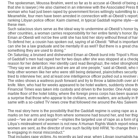
The spokesman, Moussa Ibrahim, went so far as to accuse al-Obeidi of being a 
that she is lawyer.) He also claimed in an interview with the Associated Press 
woman who had just been raped by government forces willingly submitting to 
Meanwhile, four men have been arrested in connection with al-Obeidi’s report. 
ranking Libyan police officer. Kaim claimed, in typical Gaddafi regime style—
these men.
Such salacious slurs serve as the ideal way to undermine al-Obeidi’s honor by i
other countries, a woman carries responsibility for her entire family’s honor. By 
Eman al-Obeidi will not be free until she has told her story without threat of har
To defend her, a cousin has spoken out, saying of al-Obeidi: “What is important
can she be a law graduate and be mentally ill as well? But there is a great chan
something they are used to doing.”
On Saturday, a bruised and disheveled Eman al-Obedi burst into Tripoli’s Rixos 
of Gaddafi’s men had raped her for two days after she was stopped at a check
reason for her detention: Her identity card read Benghazi, the rebel stronghold
“They say we are all Libyans and we are all one people,” said al-Obeidi, who is b
help other women like her who were still being detained, plainclothes security 
tried to interview her, and at least one intelligence officer pulled out a revolv
The video shows a waitress push forward and try to throw a tablecloth over al-
knife. Men, who had for weeks appeared to be hotel waiters, suddenly show their
Financial Times was taken into custody and driven to the border. One Arab repo
marble floor of the hotel lobby, where the foreign press corps has been quaran
a surprise that those who appear to be civilians, even waiters, are actually in t
same with a so-called TV news crew that followed me around the Abu Saleem pr
The real story here is the possibility that the Gaddafi regime is using rape as 
marks on her arms and legs from where someone had bound her, and her thigh a
used—“we are all one people”—implies the targeted use of rape as a form of gen
Libya’s mistreatment of women is not new. A Human Rights Watch report release
women are sent, as the director of one such facility told HRW, “to change the
to engaging in moral misconduct."
That includes rape victims. As recently as last year, when Libyan journalists ha