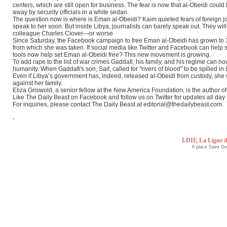
centers, which are still open for business. The fear is now that al-Obeidi could
away by security officials in a white sedan.
The question now is where is Eman al-Obeidi? Kaim quieted fears of foreign jou
speak to her soon. But inside Libya, journalists can barely speak out. They will 
colleague Charles Clover—or worse.
Since Saturday, the Facebook campaign to free Eman al-Obeidi has grown to 3
from which she was taken. If social media like Twitter and Facebook can help s
tools now help set Eman al-Obeidi free? This new movement is growing.
To add rape to the list of war crimes Gaddafi, his family, and his regime can 
humanity. When Gaddafi's son, Saif, called for "rivers of blood" to be spilled 
Even if Libya’s government has, indeed, released al-Obeidi from custody, she will
against her family.
Eliza Griswold, a senior fellow at the New America Foundation, is the author o
Like The Daily Beast on Facebook and follow us on Twitter for updates all day 
For inquiries, please contact The Daily Beast at editorial@thedailybeast.com.
-
LDIF, La Ligue d
6 place Saint G