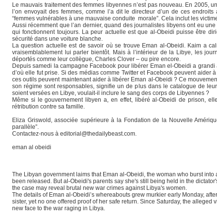
Le mauvais traitement des femmes libyennes n’est pas nouveau. En 2005, un ra
l’on envoyait des femmes, comme l’a dit le directeur d’un de ces endroit
“femmes vulnérables à une mauvaise conduite morale”. Cela inclut les victime
Aussi récemment que l’an dernier, quand des journalistes libyens ont eu une br
qui fonctionnent toujours. La peur actuelle est que al-Obeidi puisse être dir
sécurité dans une voiture blanche.
La question actuelle est de savoir où se trouve Eman al-Obeidi. Kaim a calmé
vraisemblablement lui parler bientôt. Mais à l’intérieur de la Libye, les jou
déportés comme leur collègue, Charles Clover – ou pire encore.
Depuis samedi la campagne Facebook pour libérer Eman el-Obeidi a grandi à
d’où elle fut prise. Si des médias comme Twitter et Facebook peuvent aider à 
ces outils peuvent maintenant aider à libérer Eman al-Obeidi ? Ce mouvement n
son régime sont responsables, signifie un de plus dans le catalogue de leur
soient versées en Libye, voulait-il inclure le sang des corps de Libyennes ?
Même si le gouvernement libyen a, en effet, libéré al-Obeidi de prison, el
rétribution contre sa famille.
Eliza Griswold, associée supérieure à la Fondation de la Nouvelle Amérique
parallèle”.
Contactez-nous à editorial@thedailybeast.com.
eman al obeidi
The Libyan government laims that Eman al-Obeidi, the woman who burst into a Tr
been released. But al-Obeidi's parents say she's still being held in the dicta
the case may reveal brutal new war crimes against Libya's women.
The details of Eman al-Obeidi’s whereabouts grew murkier early Monday, aft
sister, yet no one offered proof of her safe return. Since Saturday, the alleg
new face to the war raging in Libya.