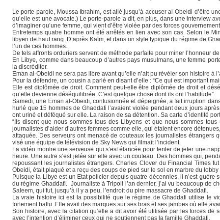
Le porte-parole, Moussa Ibrahim, est allé jusqu’à accuser al-Obeidi d’être une 
qu’elle est une avocate.) Le porte-parole a dit, en plus, dans une interview av
d’imaginer qu’une femme, qui vient d’être violée par des forces gouverneme
Entretemps quatre homme ont été arrêtés en lien avec son cas. Selon le Ministr
libyen de haut rang. D’après Kaïm, et dans un style typique du régime de Ghad
l’un de ces hommes.
De tels affronts orduriers servent de méthode parfaite pour miner l’honneur de a
En Libye, comme dans beaucoup d’autres pays musulmans, une femme porte la 
la discréditer.
Eman al-Obeidi ne sera pas libre avant qu’elle n’ait pu révéler son histoire à l’
Pour la défendre, un cousin a parlé en disant d’elle : “Ce qui est important 
Elle est diplômée de droit. Comment peut-elle être diplômée de droit et dés
qu’elle devienne déséquilibrée. C’est quelque chose dont ils ont l’habitude”.
Samedi, une Eman al-Obeidi, contusionnée et dépeignée, a fait irruption dans l
hurlé que 15 hommes de Ghaddafi l’avaient violée pendant deux jours après qu’
ont uriné et déféqué sur elle. La raison de sa détention. Sa carte d’identité por
“Ils disent que nous sommes tous des Libyens et que nous sommes tous un 
journalistes d’aider d’autres femmes comme elle, qui étaient encore détenues, 
attaquée. Des serveurs ont menacé de couteaux les journalistes étrangers qui t
visé une équipe de télévision de Sky News qui filmait l’incident.
La vidéo montre une serveuse qui s’est élancée pour tenter de jeter une nappe
heure. Une autre s’est jetée sur elle avec un couteau. Des hommes qui, pendan
repoussant les journalistes étrangers. Charles Clover du Financial Times fut 
Obeidi, était plaqué et a reçu des coups de pied sur le sol en marbre du lobb
Puisque la Libye est un Etat policier depuis quatre décennies, il n’est guère
du régime Ghaddafi. Journaliste à Tripoli l’an dernier, j’ai vu beaucoup de ch
Saleem, qui fut, jusqu’à il y a peu, l’endroit du pire massacre de Ghaddafi.
La vraie histoire ici est la possibilité que le régime de Ghaddafi utilise le
fortement battu. Elle avait des marques sur ses bras et ses jambes où elle avait
Son histoire, avec la citation qu’elle a dit avoir été utilisée par les force
avec l’intention d’éliminer ceux qui ne soutiennent pas la famille Ghaddafi.