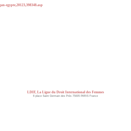
logan-egypte,20123,398348.asp
LDIF, La Ligue du Droit International des Femmes
6 place Saint Germain des Près 75005 PARIS France