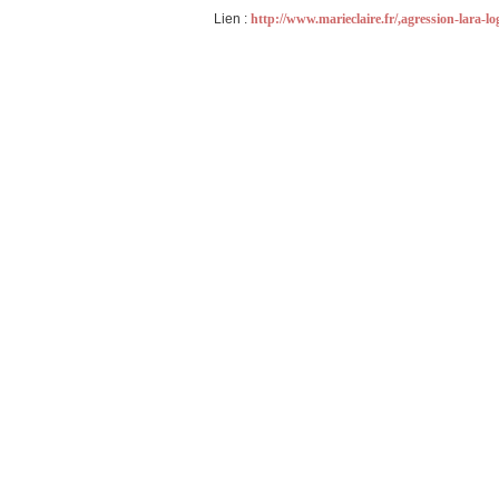
Lien :
http://www.marieclaire.fr/,agression-lara-