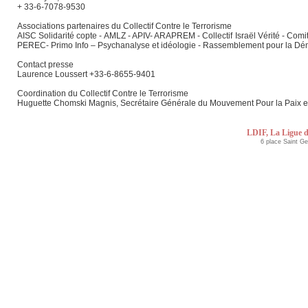
+ 33-6-7078-9530
Associations partenaires du Collectif Contre le Terrorisme
AISC Solidarité copte - AMLZ - APIV- ARAPREM - Collectif Israël Vérité - Co
PEREC- Primo Info – Psychanalyse et idéologie - Rassemblement pour la D
Contact presse
Laurence Loussert +33-6-8655-9401
Coordination du Collectif Contre le Terrorisme
Huguette Chomski Magnis, Secrétaire Générale du Mouvement Pour la Paix e
LDIF, La Ligue d
6 place Saint G