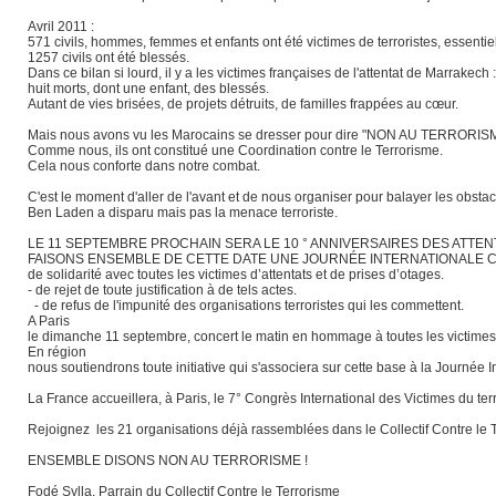
Avril 2011 :
571 civils, hommes, femmes et enfants ont été victimes de terroristes, essenti
1257 civils ont été blessés.
Dans ce bilan si lourd, il y a les victimes françaises de l'attentat de Marrakech 
huit morts, dont une enfant, des blessés.
Autant de vies brisées, de projets détruits, de familles frappées au cœur.
Mais nous avons vu les Marocains se dresser pour dire "NON AU TERRORIS
Comme nous, ils ont constitué une Coordination contre le Terrorisme.
Cela nous conforte dans notre combat.
C'est le moment d'aller de l'avant et de nous organiser pour balayer les obsta
Ben Laden a disparu mais pas la menace terroriste.
LE 11 SEPTEMBRE PROCHAIN SERA LE 10 ° ANNIVERSAIRES DES ATTE
FAISONS ENSEMBLE DE CETTE DATE UNE JOURNÉE INTERNATIONALE 
de solidarité avec toutes les victimes d’attentats et de prises d’otages.
- de rejet de toute justification à de tels actes.
- de refus de l'impunité des organisations terroristes qui les commettent.
A Paris
le dimanche 11 septembre, concert le matin en hommage à toutes les victimes d
En région
nous soutiendrons toute initiative qui s'associera sur cette base à la Journée I
La France accueillera, à Paris, le 7° Congrès International des Victimes du t
Rejoignez les 21 organisations déjà rassemblées dans le Collectif Contre le 
ENSEMBLE DISONS NON AU TERRORISME !
Fodé Sylla, Parrain du Collectif Contre le Terrorisme