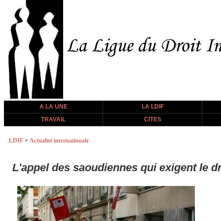
A LA UNE
LA LDIF
TRAVAIL
CITES
LDIF
>
Actualité internationale
L'appel des saoudiennes qui exigent le d