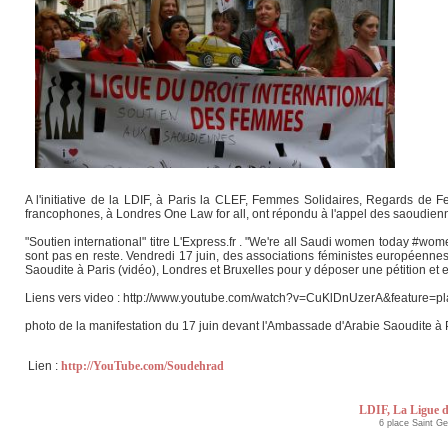
A l'initiative de la LDIF, à Paris la CLEF, Femmes Solidaires, Regards de 
francophones, à Londres One Law for all, ont répondu à l'appel des saoudienne
"Soutien international" titre L'Express.fr . "We're all Saudi women today #wom
sont pas en reste. Vendredi 17 juin, des associations féministes européenn
Saoudite à Paris (vidéo), Londres et Bruxelles pour y déposer une pétition et e
Liens vers video : http://www.youtube.com/watch?v=CuKlDnUzerA&feature=
photo de la manifestation du 17 juin devant l'Ambassade d'Arabie Saoudite à 
Lien :
http://YouTube.com/Soudehrad
LDIF, La Ligue d
6 place Saint G