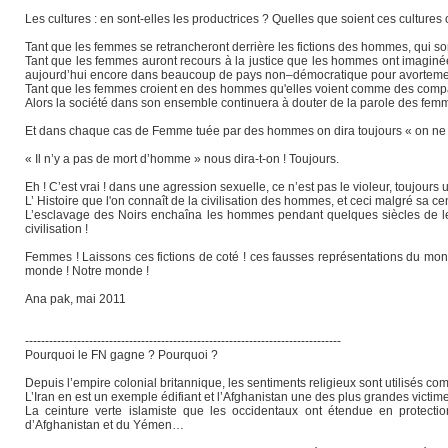
Les cultures : en sont-elles les productrices ? Quelles que soient ces cultures
Tant que les femmes se retrancheront derrière les fictions des hommes, qui son
Tant que les femmes auront recours à la justice que les hommes ont imaginé
aujourd’hui encore dans beaucoup de pays non–démocratique pour avortemen
Tant que les femmes croient en des hommes qu'elles voient comme des compa
Alors la société dans son ensemble continuera à douter de la parole des femm
Et dans chaque cas de Femme tuée par des hommes on dira toujours « on ne peu
« Il n’y a pas de mort d’homme » nous dira-t-on ! Toujours.
Eh ! C’est vrai ! dans une agression sexuelle, ce n’est pas le violeur, toujour
L’ Histoire que l'on connaît de la civilisation des hommes, et ceci malgré sa
L’esclavage des Noirs enchaîna les hommes pendant quelques siècles de leur
civilisation !
Femmes ! Laissons ces fictions de coté ! ces fausses représentations du 
monde ! Notre monde !
Ana pak, mai 2011
-------------------------------------------------------------------------------
Pourquoi le FN gagne ? Pourquoi ?
Depuis l’empire colonial britannique, les sentiments religieux sont utilisés c
L’Iran en est un exemple édifiant et l’Afghanistan une des plus grandes victim
La ceinture verte islamiste que les occidentaux ont étendue en protection
d’Afghanistan et du Yémen…