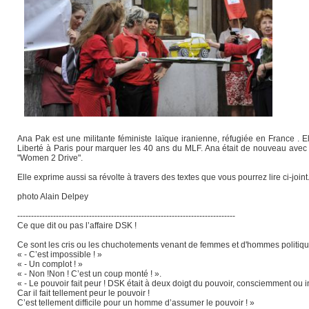
Ana Pak est une militante féministe laïque iranienne, réfugiée en France . E
Liberté à Paris pour marquer les 40 ans du MLF. Ana était de nouveau avec
"Women 2 Drive".
Elle exprime aussi sa révolte à travers des textes que vous pourrez lire ci-joint
photo Alain Delpey
-------------------------------------------------------------------------------
Ce que dit ou pas l’affaire DSK !
Ce sont les cris ou les chuchotements venant de femmes et d'hommes politique
« - C’est impossible ! »
« - Un complot ! »
« - Non !Non ! C’est un coup monté ! ».
« - Le pouvoir fait peur ! DSK était à deux doigt du pouvoir, consciemment ou 
Car il fait tellement peur le pouvoir !
C’est tellement difficile pour un homme d’assumer le pouvoir ! »