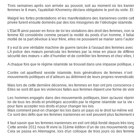
Trois semaines après son arrivée au pouvoir, soit au moment où les Iranie
femmes le 8 mars, l'ayatollah Khomeiny déclara obligatoire le port du voile. Et 
Malgré les fortes protestations et les manifestations des Iraniennes contre cette
privée furent ensuite dominés par des lois misogynes de l’idéologie islamiste.
L'Etat fît ainsi passer en force de loi les violations des droit des femmes, non 
femme fût considérée comme pesant la moitié du poids d’un homme, il falla
moitié de la part dévolue à leur frère, elles ne pouvaient se marier sans l’auto
Il y eut là une véritable machine de guerre lancée à l'assaut des femmes avec
LA police des mœurs persécuta les femmes par la mise en place de différent
sécurité des mœurs » afin d’humilier et de contrôler les femmes et chez elles, le
A chaque fois que le régime islamiste se trouvait dans une impasse politique, 
Contre cet apartheid sexiste islamiste, trois générations de femmes n’on
mouvements politiques et d’ailleurs au détriment de leurs propres revendicati
Mais lors de cette dernière décennie, les femmes en Iran ont pris conscience d
Elles se sont dit que les violences faites aux femmes étaient une forme de viol
Les hommes engagés dans des mouvements politiques, bien qu'aussi réprimés
loi de tous les droits et privilèges accordés par le régime islamiste sur la 
pour faire accepter nos droits et pour changer les lois.
Mais comment peut-on changer les lois dans un pays où le droit lui-même est
Ce sont des défis que les femmes iraniennes en exil peuvent plus facilement 
Il faut savoir que les femmes iraniennes en exil ont déjà fondé depuis très l
Cette année 2011 nous fit vivre la 31ème édition d’un de ces mouvements org
Cela se passa en Allemagne, lors d'un colloque de trois jours où des femme