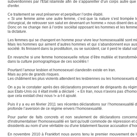
subventionnés par l'Etat islamiste afin de s’appareiller d’un corps autre que
d'enfer.
Ce traitement se veut préserver et perpétuer l’ordre établi.
« Si une femme aime une autre femme, c’est que la nature s’est trompée lor
chirurgical, de retrouver son salut en devenant un homme.» nous disent des a
Donc on ne change rien à l’ordre sociétal opposant les hommes et les femmes
la dictature.
Les femmes qui se changent en homme pour vivre leur homosexualité sont mie
Mais les hommes qui aiment d’autres hommes et qui s’abandonnent eux aussi tr
société. Ils finissent dans la prostitution, ou se suicident, car il perd le statut v
En revanche si une femme homosexuelle refuse d’être mutilée et transformée
dans la culture pornographique de ces sociétés !
Pourtant l’amour lesbien et homosexuel clandestin existe en Iran.
Mais au prix de grands risques.
Les châtiment les plus violents attendent les lesbiennes ou les homosexuels 
On a pu le constater après des déclarations provenant de dirigeants du régime
aux Etats-Unis où il était invité a déclaré : « En Iran, nous n'avons pas d'h
que cela existait chez nous !» a-t-il ajouté.
Puis il y a eu en février 2011 ses récentes déclarations sur l’homosexualité don
profonde l’aversion de ce régime envers l’homosexualité.
Pour parler de faits concrets et non seulement de déclarations concern
d'instrumentaliser l'homosexualité en tant qu'outil commode de répression et
dissidents au nom d’une véritable ou d'une totalement fausse accusation d’h
En novembre 2010 à Frankfort nous avons tenu le premier mouvement de les