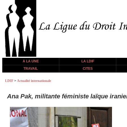
A LA UNE
LA LDIF
TRAVAIL
CITES
LDIF
>
Actualité internationale
Ana Pak, militante féministe laïque irani