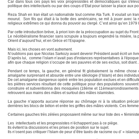
Car dans tous ces pays les voix progressistes et démocratiques qui s'él
politique des intellectuels ou par des coups d’Etat pour laisser la place aux p
Reza Shah en Iran était un nationaliste tout comme Ata Turk. Il voulait un Iran fo
mourut. Son fils qui était à la botte des américains, se mit à jouer avec la
religieux extrêmes ce qui donna du pouvoir au clergé. C’est ainsi qu’en 1979 l
Par cette introduction brève, à priori loin de la préoccupation au sujet du Front
Le néolibéralisme financier sans scrupule a toujours engendré la misère, la p
Orient d’aujourd’hui, et en Grèce et l’Espagne.
Mais ici, les choses en vont autrement.
N’oublions pas que Nicolas Sarkozy avant devenir Président avait écrit un livre d
D’après lui, comme l’islam n’avait pas d'instances représentatives à l'époque 
afin que chaque religion s’occupe de ses pauvres et de ses exclus, soit diant
Pendant ce temps, la gauche, en général fit globalement la même chose que
amalgame surprenant et absurde entre une idéologie (l’Islam) et des individus
De cet amalgame dangereux opéré entre les population exclues et en difficulté
les piètres services résultant de cette politique pour des populations souvent 
construire et subventionna des mosquées (18ème et 11èmearrondissements de P
retrouvent aux mains des mâles et surtout des mâles islamistes.
La gauche n’apporta aucune réponse au chômage ni à la situation précaire
derrières les blocs de béton et entre les griffes des mâles violents. Ces femm
Certaines gauches très zélées proposaient même sur leur liste des « féministes
Les intellectuels et les progressistes n’échappent pas à ce piège.
Ils évitent la discussions et les prises de position sur le sujet.
Ils n’osent pas critiquer l’Islam de peur d’être taxés de racisme ou d’ « islamo