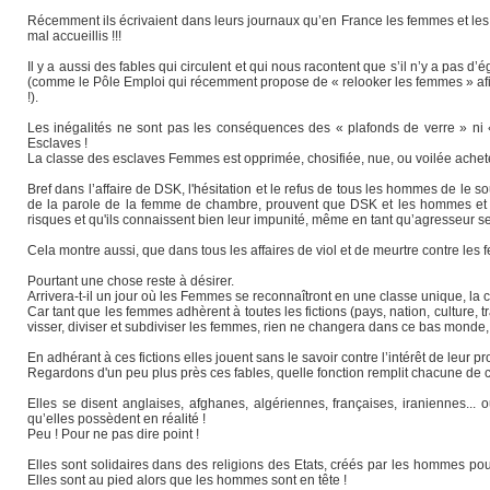
Récemment ils écrivaient dans leurs journaux qu’en France les femmes et le
mal accueillis !!!
Il y a aussi des fables qui circulent et qui nous racontent que s’il n’y a pas 
(comme le Pôle Emploi qui récemment propose de « relooker les femmes » afin de
!).
Les inégalités ne sont pas les conséquences des « plafonds de verre » ni «
Esclaves !
La classe des esclaves Femmes est opprimée, chosifiée, nue, ou voilée ac
Bref dans l’affaire de DSK, l'hésitation et le refus de tous les hommes de le 
de la parole de la femme de chambre, prouvent que DSK et les hommes et su
risques et qu'ils connaissent bien leur impunité, même en tant qu’agresseur s
Cela montre aussi, que dans tous les affaires de viol et de meurtre contre les 
Pourtant une chose reste à désirer.
Arrivera-t-il un jour où les Femmes se reconnaîtront en une classe unique, l
Car tant que les femmes adhèrent à toutes les fictions (pays, nation, culture, tr
visser, diviser et subdiviser les femmes, rien ne changera dans ce bas monde
En adhérant à ces fictions elles jouent sans le savoir contre l’intérêt de leur p
Regardons d'un peu plus près ces fables, quelle fonction remplit chacune de ce
Elles se disent anglaises, afghanes, algériennes, françaises, iraniennes... 
qu’elles possèdent en réalité !
Peu ! Pour ne pas dire point !
Elles sont solidaires dans des religions des Etats, créés par les hommes po
Elles sont au pied alors que les hommes sont en tête !