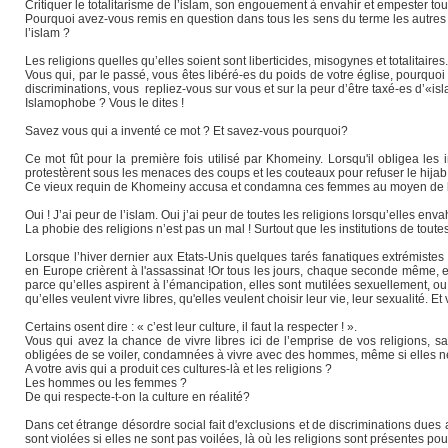
Critiquer le totalitarisme de l’islam, son engouement à envahir et empester to
Pourquoi avez-vous remis en question dans tous les sens du terme les autres re
l’islam ?
Les religions quelles qu’elles soient sont liberticides, misogynes et totalitaires.
Vous qui, par le passé, vous êtes libéré-es du poids de votre église, pourqu
discriminations, vous repliez-vous sur vous et sur la peur d’être taxé-es d’«
Islamophobe ? Vous le dites !
Savez vous qui a inventé ce mot ? Et savez-vous pourquoi?
Ce mot fût pour la première fois utilisé par Khomeiny. Lorsqu'il obligea les 
protestèrent sous les menaces des coups et les couteaux pour refuser le hijab,
Ce vieux requin de Khomeiny accusa et condamna ces femmes au moyen de l
Oui ! J’ai peur de l’islam. Oui j’ai peur de toutes les religions lorsqu’elles enva
La phobie des religions n’est pas un mal ! Surtout que les institutions de toute
Lorsque l’hiver dernier aux Etats-Unis quelques tarés fanatiques extrémistes
en Europe crièrent à l'assassinat !Or tous les jours, chaque seconde même, 
parce qu’elles aspirent à l’émancipation, elles sont mutilées sexuellement, ou
qu’elles veulent vivre libres, qu'elles veulent choisir leur vie, leur sexualité. Et
Certains osent dire : « c’est leur culture, il faut la respecter ! ».
Vous qui avez la chance de vivre libres ici de l’emprise de vos religions, 
obligées de se voiler, condamnées à vivre avec des hommes, même si elles ne 
A votre avis qui a produit ces cultures-là et les religions ?
Les hommes ou les femmes ?
De qui respecte-t-on la culture en réalité?
Dans cet étrange désordre social fait d'exclusions et de discriminations dues
sont violées si elles ne sont pas voilées, là où les religions sont présentes po