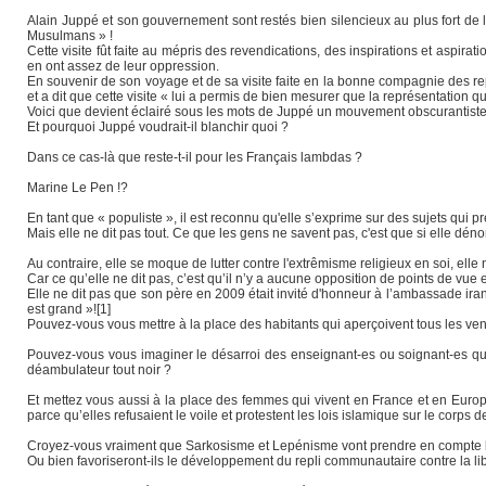
Alain Juppé et son gouvernement sont restés bien silencieux au plus fort de l
Musulmans » !
Cette visite fût faite au mépris des revendications, des inspirations et aspira
en ont assez de leur oppression.
En souvenir de son voyage et de sa visite faite en la bonne compagnie des r
et a dit que cette visite « lui a permis de bien mesurer que la représentation q
Voici que devient éclairé sous les mots de Juppé un mouvement obscurantiste 
Et pourquoi Juppé voudrait-il blanchir quoi ?
Dans ce cas-là que reste-t-il pour les Français lambdas ?
Marine Le Pen !?
En tant que « populiste », il est reconnu qu'elle s’exprime sur des sujets qui 
Mais elle ne dit pas tout. Ce que les gens ne savent pas, c'est que si elle dé
Au contraire, elle se moque de lutter contre l'extrêmisme religieux en soi, elle 
Car ce qu’elle ne dit pas, c’est qu’il n’y a aucune opposition de points de vue e
Elle ne dit pas que son père en 2009 était invité d'honneur à l’ambassade iran
est grand »![1]
Pouvez-vous vous mettre à la place des habitants qui aperçoivent tous les ven
Pouvez-vous vous imaginer le désarroi des enseignant-es ou soignant-es qu
déambulateur tout noir ?
Et mettez vous aussi à la place des femmes qui vivent en France et en Europ
parce qu’elles refusaient le voile et protestent les lois islamique sur le corps
Croyez-vous vraiment que Sarkosisme et Lepénisme vont prendre en compte la s
Ou bien favoriseront-ils le développement du repli communautaire contre la libe