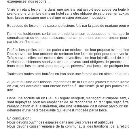
expériences, nos espoirs…
Vivre en étant lesbienne dans une société patriarco-théocratique où toute f
prendre une chambre dans un hôtel sans être obligée de se présenter aux au
Iran, laisse présager que c’est une mission presque impossible !
Beaucoup de lesbiennes passent plusieurs fois par la case du mariage pour 
Parmi les lesbiennes certaines ont subi la prison et beaucoup le mariage fo
connaissance ou de reconnaissance, ne comprennent pas leur amour pour d'a
parfois en s'immolant.
Parfois lorsqu'elles osent en parler à un médecin, on leur propose éventuelle
Plus souvent on leur ordonne de renforcer leur foi et de prier pour retrouver la
Très souvent elles sont exclues des universités et on leur interdit ainsi de con
Certaines lesbiennes sportives de haut niveau sont obligées de prendre de s
leurs clubs lors des tests pour dopage et privées à tout jamais de pratiquer leu
Toutes les routes sont barrées en Iran pour une femme qui en aime une autre d
Aujourd’hui une des raisons importantes de la fuite des jeunes femmes iranie
en exil, ces dernières sont encore forcées à l'invisibilité (à ne pas pouvoir 
Iran.
Dans une société où un Dieu au regard vengeur, menaçant et culpabilisant, es
sont déployées pour les empêcher de se reconnaitre en tant que sujet, êtres
l’émancipation et à la libération, être une lesbienne c'est devoir parcouri
défendre d'une hétérosexualité qui leur est imposée par la force.
En conclusion :
Nous devons ouvrir des espaces dans nos vies privées et publiques.
Nous devons casser l'emprise de la communauté, des traditions, de la religio