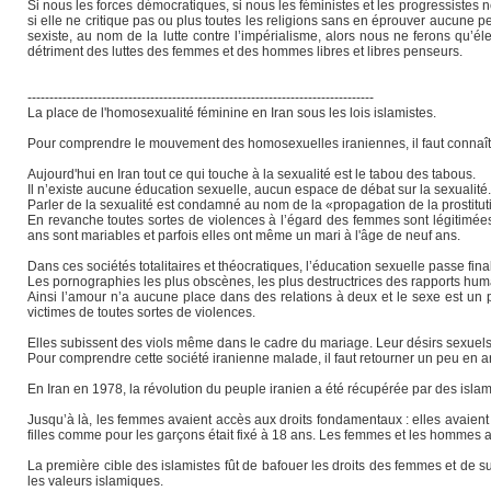
Si nous les forces démocratiques, si nous les féministes et les progressistes
si elle ne critique pas ou plus toutes les religions sans en éprouver aucune peur
sexiste, au nom de la lutte contre l’impérialisme, alors nous ne ferons qu’éle
détriment des luttes des femmes et des hommes libres et libres penseurs.
-------------------------------------------------------------------------------
La place de l'homosexualité féminine en Iran sous les lois islamistes.
Pour comprendre le mouvement des homosexuelles iraniennes, il faut connaître
Aujourd'hui en Iran tout ce qui touche à la sexualité est le tabou des tabous.
Il n’existe aucune éducation sexuelle, aucun espace de débat sur la sexualité.
Parler de la sexualité est condamné au nom de la «propagation de la prostituti
En revanche toutes sortes de violences à l’égard des femmes sont légitimées,
ans sont mariables et parfois elles ont même un mari à l'âge de neuf ans.
Dans ces sociétés totalitaires et théocratiques, l’éducation sexuelle passe fi
Les pornographies les plus obscènes, les plus destructrices des rapports hum
Ainsi l’amour n’a aucune place dans des relations à deux et le sexe est un p
victimes de toutes sortes de violences.
Elles subissent des viols même dans le cadre du mariage. Leur désirs sexuels,
Pour comprendre cette société iranienne malade, il faut retourner un peu en ar
En Iran en 1978, la révolution du peuple iranien a été récupérée par des islami
Jusqu’à là, les femmes avaient accès aux droits fondamentaux : elles avaient 
filles comme pour les garçons était fixé à 18 ans. Les femmes et les hommes av
La première cible des islamistes fût de bafouer les droits des femmes et de supp
les valeurs islamiques.