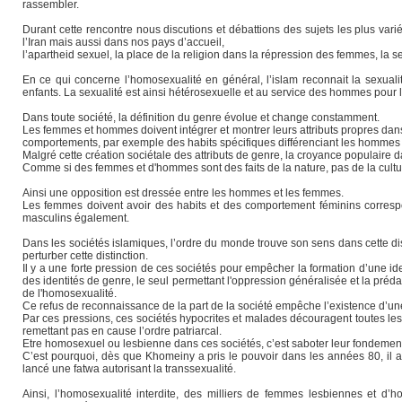
rassembler.
Durant cette rencontre nous discutions et débattions des sujets les plus variés 
l’Iran mais aussi dans nos pays d’accueil,
l’apartheid sexuel, la place de la religion dans la répression des femmes, la s
En ce qui concerne l’homosexualité en général, l’islam reconnait la sexua
enfants. La sexualité est ainsi hétérosexuelle et au service des hommes pour leu
Dans toute société, la définition du genre évolue et change constamment.
Les femmes et hommes doivent intégrer et montrer leurs attributs propres dans
comportements, par exemple des habits spécifiques différenciant les hommes
Malgré cette création sociétale des attributs de genre, la croyance populaire da
Comme si des femmes et d'hommes sont des faits de la nature, pas de la culture.
Ainsi une opposition est dressée entre les hommes et les femmes.
Les femmes doivent avoir des habits et des comportement féminins correspo
masculins également.
Dans les sociétés islamiques, l’ordre du monde trouve son sens dans cette dist
perturber cette distinction.
Il y a une forte pression de ces sociétés pour empêcher la formation d’une iden
des identités de genre, le seul permettant l'oppression généralisée et la préda
de l'homosexualité.
Ce refus de reconnaissance de la part de la société empêche l’existence d’une 
Par ces pressions, ces sociétés hypocrites et malades découragent toutes les 
remettant pas en cause l’ordre patriarcal.
Etre homosexuel ou lesbienne dans ces sociétés, c’est saboter leur fondement,
C’est pourquoi, dès que Khomeiny a pris le pouvoir dans les années 80, il a 
lancé une fatwa autorisant la transsexualité.
Ainsi, l’homosexualité interdite, des milliers de femmes lesbiennes et d