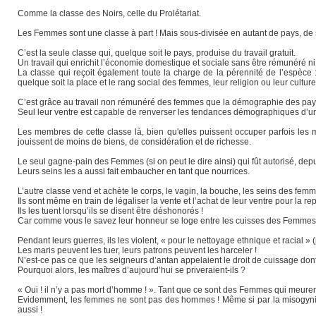
Comme la classe des Noirs, celle du Prolétariat.
Les Femmes sont une classe à part ! Mais sous-divisée en autant de pays, de 
C’est la seule classe qui, quelque soit le pays, produise du travail gratuit.
Un travail qui enrichit l’économie domestique et sociale sans être rémunéré ni p
La classe qui reçoit également toute la charge de la pérennité de l’espèce 
quelque soit la place et le rang social des femmes, leur religion ou leur culture
C’est grâce au travail non rémunéré des femmes que la démographie des pay
Seul leur ventre est capable de renverser les tendances démographiques d’un p
Les membres de cette classe là, bien qu'elles puissent occuper parfois les
jouissent de moins de biens, de considération et de richesse.
Le seul gagne-pain des Femmes (si on peut le dire ainsi) qui fût autorisé, depuis
Leurs seins les a aussi fait embaucher en tant que nourrices.
L’autre classe vend et achète le corps, le vagin, la bouche, les seins des femm
Ils sont même en train de légaliser la vente et l’achat de leur ventre pour la re
Ils les tuent lorsqu’ils se disent être déshonorés !
Car comme vous le savez leur honneur se loge entre les cuisses des Femmes
Pendant leurs guerres, ils les violent, « pour le nettoyage ethnique et racial 
Les maris peuvent les tuer, leurs patrons peuvent les harceler !
N’est-ce pas ce que les seigneurs d’antan appelaient le droit de cuissage dont i
Pourquoi alors, les maîtres d’aujourd’hui se priveraient-ils ?
« Oui ! il n’y a pas mort d’homme ! ». Tant que ce sont des Femmes qui meuren
Evidemment, les femmes ne sont pas des hommes ! Même si par la misogynie
aussi !