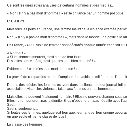
Ce sont les dires et les analyses de certains hommes et des médias...
« Non ! Il n’y a pas mort d’homme ! » est le cri lancé par un homme politique.
Et C’est vrai !
Mais tous les jours en France, une femme meurt de la violence exercée par l
Non, « Il n’y a pas de mort d’homme ! », mais dans le monde une petite fille
En France, 74 000 viols de femmes sont déclarés chaque année et en fait « Il 
« Normal ! »
« Si les femmes meurent, c’est bien de leur faute !
Et si elles sont violées, c’est qu’elles l’ont bien cherché ! »
Evidemment ! « ce n’est pas mort d’homme ! »
La gravité de ces paroles montre l’ampleur du machisme millénaire et l'enrac
Depuis des siècles, les femmes écrivent dans le silence de leur journal intim
associations visant les violences faites aux femmes par les hommes...
Mais elles ne peuvent finalement rien faire ! Elles ne peuvent changer cette so
Elles ne remporteront pas la dignité. Elles n’obtiendront pas l’égalité avec l’
Sauf…
Sauf si seulement…
Si toutes ces femmes, quelque soit leur age, leur langue, leur origine géogra
en une seule et même classe de lutte !
La classe des Femmes.