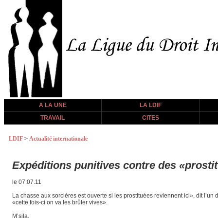
A LA UNE
LA LDIF
TRAVAIL
CITES
LDIF
>
Actualité internationale
Expéditions punitives contre des «prostit
le 07.07.11
La chasse aux sorcières est ouverte si les prostituées reviennent ici», dit l
«cette fois-ci on va les brûler vives».
M’sila.