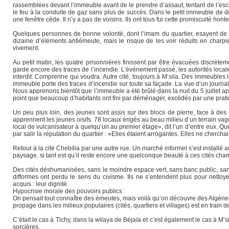
rassemblées devant l’immeuble avant de le prendre d’assaut, tentant de l’esca
le feu à la conduite de gaz sans plus de succès. Dans le petit immeuble de d
une fenêtre cède. Il n’y a pas de voisins. Ils ont tous fui cette promiscuité hont
Quelques personnes de bonne volonté, dont l’imam du quartier, esayent de fa
dizaine d’éléments antiémeute, mais le risque de les voir réduits en charpie
vivement.
Au petit matin, les quatre prisonnières finissent par être évacuées discrètem
garde encore des traces de l’incendie. L’événement passé, les autorités local
interdit. Comprenne qui voudra. Autre cité, toujours à M’sila. Des immeubles 
immeuble porte des traces d’incendie sur toute sa façade. La vue d’un journali
Nous apprenons bientôt que l’immeuble a été brûlé dans la nuit du 5 juillet a
point que beaucoup d’habitants ont fini par déménager, excédés par une pratiqu
Un peu plus loin, des jeunes sont assis sur des blocs de pierre, face à d
apprennent les jeunes oisifs. 78 locaux érigés au beau milieu d’un terrain vag
local de vulcanisateur à quelqu’un au premier étage», dit l’un d’entre eux. Que
par salir la réputation du quartier : «Elles étaient arrogantes. Elles ne cher
Retour à la cité Chebilia par une autre rue. Un marché informel s’est installé
paysage, si tant est qu’il reste encore une quelconque beauté à ces cités cham
Des cités déshumanisées, sans le moindre espace vert, sans banc public, sans 
difformes ont perdu le sens du civisme. Ils ne s’entendent plus pour nettoye
acquis : leur dignité.
Hypocrisie morale des pouvoirs publics :
On pensait tout connaître des émeutes, mais voilà qu’on découvre des Algérien
propage dans les milieux populaires (cités, quartiers et villages) est en train
C’était le cas à Tichy, dans la wilaya de Béjaïa et c’est également le cas à 
sorcières.