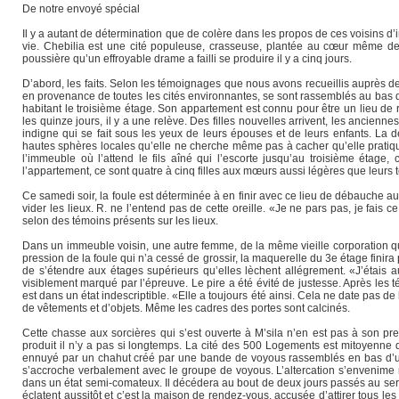
De notre envoyé spécial
Il y a autant de détermination que de colère dans les propos de ces voisins d’i
vie. Chebilia est une cité populeuse, crasseuse, plantée au cœur même de l
poussière qu’un effroyable drame a failli se produire il y a cinq jours.
D’abord, les faits. Selon les témoignages que nous avons recueillis auprès des
en provenance de toutes les cités environnantes, se sont rassemblés au bas d’
habitant le troisième étage. Son appartement est connu pour être un lieu de re
les quinze jours, il y a une relève. Des filles nouvelles arrivent, les ancien
indigne qui se fait sous les yeux de leurs épouses et de leurs enfants. L
hautes sphères locales qu’elle ne cherche même pas à cacher qu’elle pratiqu
l’immeuble où l’attend le fils aîné qui l’escorte jusqu’au troisième étag
l’appartement, ce sont quatre à cinq filles aux mœurs aussi légères que leur
Ce samedi soir, la foule est déterminée à en finir avec ce lieu de débauche a
vider les lieux. R. ne l’entend pas de cette oreille. «Je ne pars pas, je fais c
selon des témoins présents sur les lieux.
Dans un immeuble voisin, une autre femme, de la même vieille corporation q
pression de la foule qui n’a cessé de grossir, la maquerelle du 3e étage finira
de s’étendre aux étages supérieurs qu’elles lèchent allégrement. «J’étais a
visiblement marqué par l’épreuve. Le pire a été évité de justesse. Après les
est dans un état indescriptible. «Elle a toujours été ainsi. Cela ne date pas de
de vêtements et d’objets. Même les cadres des portes sont calcinés.
Cette chasse aux sorcières qui s’est ouverte à M’sila n’en est pas à son p
produit il n’y a pas si longtemps. La cité des 500 Logements est mitoyenne d
ennuyé par un chahut créé par une bande de voyous rassemblés en bas d’un i
s’accroche verbalement avec le groupe de voyous. L’altercation s’envenime ra
dans un état semi-comateux. Il décédera au bout de deux jours passés au se
éclatent aussitôt et c’est la maison de rendez-vous, accusée d’attirer tous le