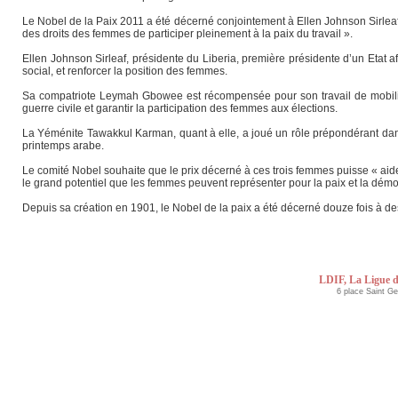
Le Nobel de la Paix 2011 a été décerné conjointement à Ellen Johnson Sirlea
des droits des femmes de participer pleinement à la paix du travail ».
Ellen Johnson Sirleaf, présidente du Liberia, première présidente d’un Etat 
social, et renforcer la position des femmes.
Sa compatriote Leymah Gbowee est récompensée pour son travail de mobilisat
guerre civile et garantir la participation des femmes aux élections.
La Yéménite Tawakkul Karman, quant à elle, a joué un rôle prépondérant dans 
printemps arabe.
Le comité Nobel souhaite que le prix décerné à ces trois femmes puisse « aid
le grand potentiel que les femmes peuvent représenter pour la paix et la démo
Depuis sa création en 1901, le Nobel de la paix a été décerné douze fois à d
LDIF, La Ligue d
6 place Saint G