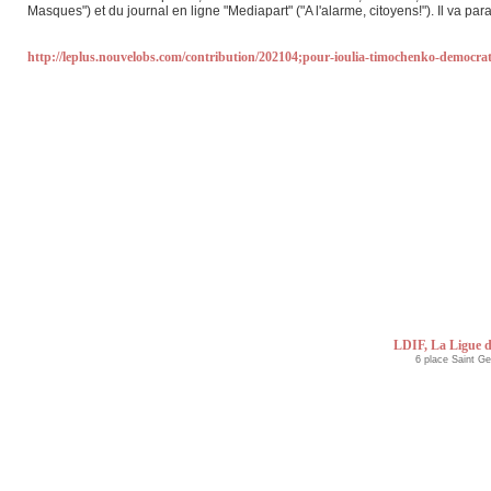
Masques") et du journal en ligne "Mediapart" ("A l'alarme, citoyens!"). Il va pa
http://leplus.nouvelobs.com/contribution/202104;pour-ioulia-timochenko-democrat
LDIF, La Ligue d
6 place Saint G