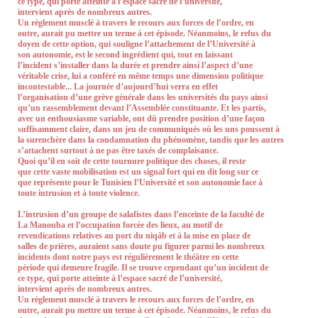
ce type, qui porte atteinte à l’espace sacré de l’université,
intervient après de nombreux autres.
Un règlement musclé à travers le recours aux forces de l’ordre, en
outre, aurait pu mettre un terme à cet épisode. Néanmoins, le refus du
doyen de cette option, qui souligne l’attachement de l’Université à
son autonomie, est le second ingrédient qui, tout en laissant
l’incident s’installer dans la durée et prendre ainsi l’aspect d’une
véritable crise, lui a conféré en même temps une dimension politique
incontestable... La journée d’aujourd’hui verra en effet
l’organisation d’une grève générale dans les universités du pays ainsi
qu’un rassemblement devant l’Assemblée constituante. Et les partis,
avec un enthousiasme variable, ont dû prendre position d’une façon
suffisamment claire, dans un jeu de communiqués où les uns poussent à
la surenchère dans la condamnation du phénomène, tandis que les autres
s’attachent surtout à ne pas être taxés de complaisance.
Quoi qu’il en soit de cette tournure politique des choses, il reste
que cette vaste mobilisation est un signal fort qui en dit long sur ce
que représente pour le Tunisien l’Université et son autonomie face à
toute intrusion et à toute violence.
L’intrusion d’un groupe de salafistes dans l’enceinte de la faculté de
La Manouba et l’occupation forcée des lieux, au motif de
revendications relatives au port du niqâb et à la mise en place de
salles de prières, auraient sans doute pu figurer parmi les nombreux
incidents dont notre pays est régulièrement le théâtre en cette
période qui demeure fragile. Il se trouve cependant qu’un incident de
ce type, qui porte atteinte à l’espace sacré de l’université,
intervient après de nombreux autres.
Un règlement musclé à travers le recours aux forces de l’ordre, en
outre, aurait pu mettre un terme à cet épisode. Néanmoins, le refus du