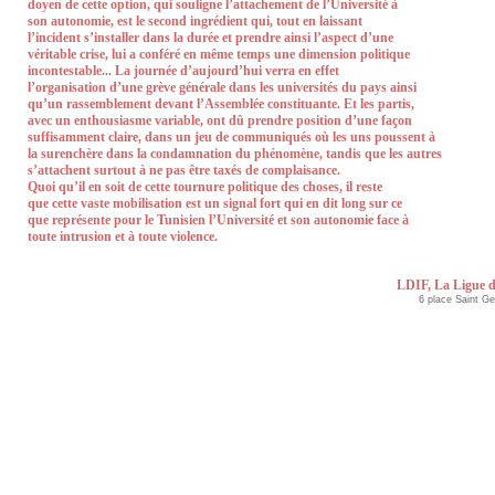
doyen de cette option, qui souligne l’attachement de l’Université à
son autonomie, est le second ingrédient qui, tout en laissant
l’incident s’installer dans la durée et prendre ainsi l’aspect d’une
véritable crise, lui a conféré en même temps une dimension politique
incontestable... La journée d’aujourd’hui verra en effet
l’organisation d’une grève générale dans les universités du pays ainsi
qu’un rassemblement devant l’Assemblée constituante. Et les partis,
avec un enthousiasme variable, ont dû prendre position d’une façon
suffisamment claire, dans un jeu de communiqués où les uns poussent à
la surenchère dans la condamnation du phénomène, tandis que les autres
s’attachent surtout à ne pas être taxés de complaisance.
Quoi qu’il en soit de cette tournure politique des choses, il reste
que cette vaste mobilisation est un signal fort qui en dit long sur ce
que représente pour le Tunisien l’Université et son autonomie face à
toute intrusion et à toute violence.
LDIF, La Ligue d
6 place Saint G