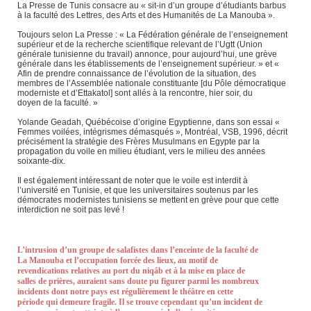
La Presse de Tunis consacre au « sit-in d’un groupe d’étudiants barbus
à la faculté des Lettres, des Arts et des Humanités de La Manouba ».
Toujours selon La Presse : « La Fédération générale de l’enseignement
supérieur et de la recherche scientifique relevant de l’Ugtt (Union
générale tunisienne du travail) annonce, pour aujourd’hui, une grève
générale dans les établissements de l’enseignement supérieur. » et «
Afin de prendre connaissance de l’évolution de la situation, des
membres de l’Assemblée nationale constituante [du Pôle démocratique
moderniste et d’Ettakatol] sont allés à la rencontre, hier soir, du
doyen de la faculté. »
Yolande Geadah, Québécoise d’origine Egyptienne, dans son essai «
Femmes voilées, intégrismes démasqués », Montréal, VSB, 1996, décrit
précisément la stratégie des Frères Musulmans en Egypte par la
propagation du voile en milieu étudiant, vers le milieu des années
soixante-dix.
Il est également intéressant de noter que le voile est interdit à
l’université en Tunisie, et que les universitaires soutenus par les
démocrates modernistes tunisiens se mettent en grève pour que cette
interdiction ne soit pas levé !
L’intrusion d’un groupe de salafistes dans l’enceinte de la faculté de
La Manouba et l’occupation forcée des lieux, au motif de
revendications relatives au port du niqâb et à la mise en place de
salles de prières, auraient sans doute pu figurer parmi les nombreux
incidents dont notre pays est régulièrement le théâtre en cette
période qui demeure fragile. Il se trouve cependant qu’un incident de