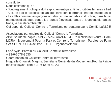
constitution.
Nous estimons que :
- Tout règlement politique doit explicitement garantir le droit des femmes à l’édu
- Aucune paix n’est possible tant que la violence terroriste frappe les populatio
- Les filles comme les garçons ont droit à une véritable instruction, dans le
menaces et attaques contre les jeunes élèves afghanes et leurs enseignantes a
Paris, le 1er décembre 2011
Cet appel du Collectif Contre le Terrorisme est soutenu par le Comité Laïcité
Associations partenaires du Collectif Contre le Terrorisme
AISC Solidarité copte - AMLZ - APIV- ARAPREM - Collectif Israël Vérité - Com
LICRA - Mouvement Pour la Paix et Contre le Terrorisme - Paroles de Fe
SASSOUN - SOS Racisme - UEJF - Urgences Afrique
Fodé Sylla, Parrain du Collectif Contre le Terrorisme
+ 33-6-7078-9530
Coordination du Collectif Contre le Terrorisme
Huguette Chomski Magnis, Secrétaire Générale du Mouvement Pour la Paix et
mpctasso@aol.com + 33-6-6626-42 23
LDIF, La Ligue d
6 place Saint G