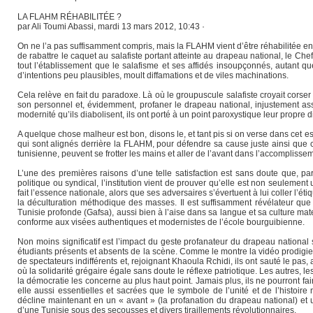
LA FLAHM RÉHABILITÉE ?
par Ali Toumi Abassi, mardi 13 mars 2012, 10:43 ·
On ne l’a pas suffisamment compris, mais la FLAHM vient d’être réhabilitée en
de rabattre le caquet au salafiste portant atteinte au drapeau national, le Ch
tout l’établissement que le salafisme et ses affidés insoupçonnés, autant 
d’intentions peu plausibles, moult diffamations et de viles machinations.
Cela relève en fait du paradoxe. Là où le groupuscule salafiste croyait corse
son personnel et, évidemment, profaner le drapeau national, injustement ass
modernité qu’ils diabolisent, ils ont porté à un point paroxystique leur propre 
A quelque chose malheur est bon, disons le, et tant pis si on verse dans cet es
qui sont alignés derrière la FLAHM, pour défendre sa cause juste ainsi que ce
tunisienne, peuvent se frotter les mains et aller de l’avant dans l’accomplisse
L’une des premières raisons d’une telle satisfaction est sans doute que, par
politique ou syndical, l’institution vient de prouver qu’elle est non seuleme
fait l’essence nationale, alors que ses adversaires s’évertuent à lui coller l’
la déculturation méthodique des masses. Il est suffisamment révélateur que c
Tunisie profonde (Gafsa), aussi bien à l’aise dans sa langue et sa culture mat
conforme aux visées authentiques et modernistes de l’école bourguibienne.
Non moins significatif est l’impact du geste profanateur du drapeau national 
étudiants présents et absents de la scène. Comme le montre la vidéo prodigie
de spectateurs indifférents et, rejoignant Khaoula Rchidi, ils ont sauté le pas
où la solidarité grégaire égale sans doute le réflexe patriotique. Les autres, l
la démocratie les concerne au plus haut point. Jamais plus, ils ne pourront fair
elle aussi essentielles et sacrées que le symbole de l’unité et de l’histoi
décline maintenant en un « avant » (la profanation du drapeau national) et un
d’une Tunisie sous des secousses et divers tiraillements révolutionnaires.