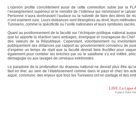
L’opinion profite concrètement aussi de cette commotion subie par la FL
l’enseignement supérieur et le ministre de l’intérieur qui minimisent le calva
Personne n’aura dorénavant l’audace ou la naïveté de faire des dénis de réali
n’ont vraiment cure. Leurs doléances sont étrangères au droit, leurs méthodes
Tunisiens, comme la spécificité ou l’unité nationales et leurs symboles sacrés.
Quant au positionnement de la faculté sur l’échiquier politique national auquel 
que lui apporte la réaction sans ambages, énergique et courageuse du Chef de 
des valeurs de la République. Cependant, volontairement ou involontaire
publiquement ses distances par rapport au gouvernement convaincu de pusill
d’espérer un temps de répit que la faculté devrait faire fructifier pour vaqu
également pour combler les brèches par où le salafisme s’y est infiltré, préc
démagogie ou aux lavages de cerveaux extrémistes.
Le paradoxe de la profanation du drapeau national ne devrait plus être qu’un
faut en tirer, au sein de l’établissement comme dans le pays et chez les act
aiguë, commune, des enjeux que tous les Tunisiens ont en partage et des embûch
LDIF, La Ligue d
6 place Saint G