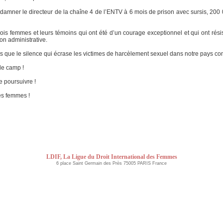
ondamner le directeur de la chaîne 4 de l’ENTV à 6 mois de prison avec sursis,
rois femmes et leurs témoins qui ont été d’un courage exceptionnel et qui ont rési
on administrative.
ns que le silence qui écrase les victimes de harcèlement sexuel dans notre pays co
de camp !
se poursuivre !
es femmes !
LDIF, La Ligue du Droit International des Femmes
6 place Saint Germain des Près 75005 PARIS France