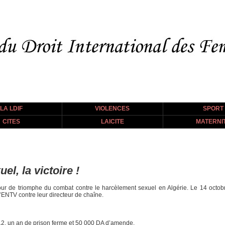
LA LDIF
VIOLENCES
SPORT
CITES
LAICITE
MATERNI
l, la victoire !
our de triomphe du combat contre le harcèlement sexuel en Algérie. Le 14 octobre
l’ENTV contre leur directeur de chaîne.
12, un an de prison ferme et 50 000 DA d’amende.