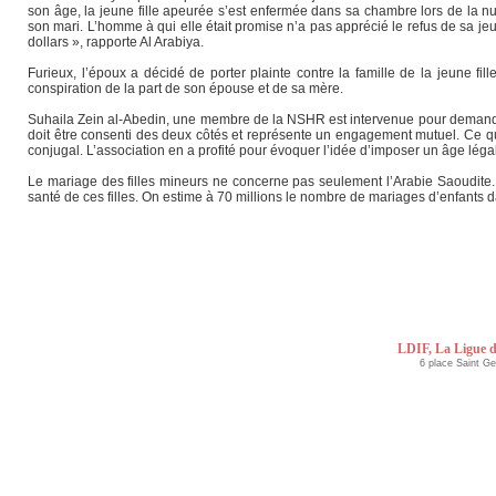
son âge, la jeune fille apeurée s’est enfermée dans sa chambre lors de la nui
son mari. L’homme à qui elle était promise n’a pas apprécié le refus de sa jeu
dollars », rapporte Al Arabiya.
Furieux, l’époux a décidé de porter plainte contre la famille de la jeune f
conspiration de la part de son épouse et de sa mère.
Suhaila Zein al-Abedin, une membre de la NSHR est intervenue pour demander 
doit être consenti des deux côtés et représente un engagement mutuel. Ce qui n
conjugal. L’association en a profité pour évoquer l’idée d’imposer un âge légal
Le mariage des filles mineurs ne concerne pas seulement l’Arabie Saoudite.
santé de ces filles. On estime à 70 millions le nombre de mariages d’enfants 
LDIF, La Ligue d
6 place Saint G