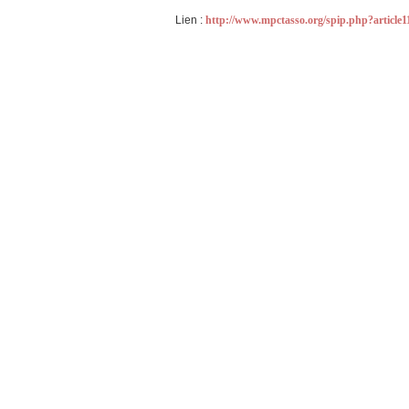
Lien :
http://www.mpctasso.org/spip.php?article1