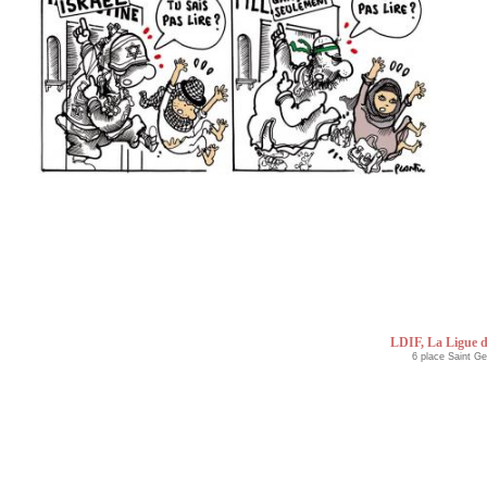
LDIF, La Ligue d
6 place Saint G