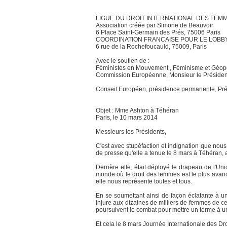
LIGUE DU DROIT INTERNATIONAL DES FEM
Association créée par Simone de Beauvoir
6 Place Saint-Germain des Prés, 75006 Paris
COORDINATION FRANCAISE POUR LE LOBB
6 rue de la Rochefoucauld, 75009, Paris
Avec le soutien de :
Féministes en Mouvement , Féminisme et Géopo
Commission Européenne, Monsieur le Présiden
Conseil Européen, présidence permanente, Pr
Objet : Mme Ashton à Téhéran
Paris, le 10 mars 2014
Messieurs les Présidents,
C'est avec stupéfaction et indignation que nou
de presse qu'elle a tenue le 8 mars à Téhéran, 
Derrière elle, était déployé le drapeau de l'
monde où le droit des femmes est le plus avancé
elle nous représente toutes et tous.
En se soumettant ainsi de façon éclatante à un
injure aux dizaines de milliers de femmes de ce 
poursuivent le combat pour mettre un terme à une
Et cela le 8 mars Journée Internationale des D