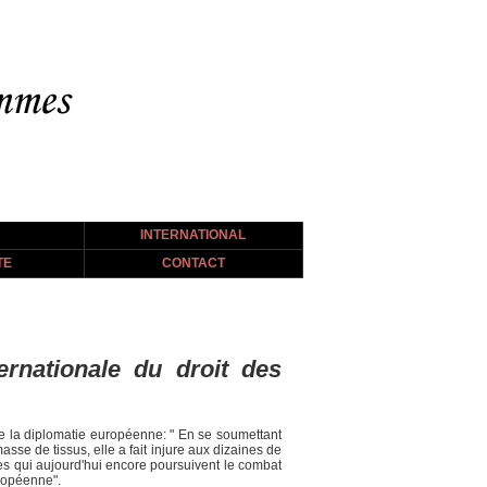
INTERNATIONAL
TE
CONTACT
rnationale du droit des
de la diplomatie européenne: " En se soumettant
sse de tissus, elle a fait injure aux dizaines de
lles qui aujourd'hui encore poursuivent le combat
uropéenne".