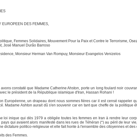
MES
Y EUROPEEN DES FEMMES,
litique, Femmes Solidaires, Mouvement Pour la Paix et Contre le Terrorisme, Os
t, José Manuel Durão Barroso
ésidence, Monsieur Herman Van Rompuy, Monsieur Evangelos Venizelos
s avons constaté que Madame Catherine Ahston, porte un long foulard noir couvran
avec le président de la République islamique d'Iran, Hassan Rohani !
Union Européenne, un drapeau dont nous sommes fières car il est censé rappeler q
. Madame Ashton aurait dû s'en souvenir car en tant que cheffe de la politique ét
e loi inique qui dès 1979 a obligée toutes les femmes en Iran à rendre leur corps 
pays qui avaient alors manifesté dans les rues de Téhéran (*) au péril de leur vie, e
 dictature politico-religieuse et elle fait honte à l'ensemble des citoyennes et de
roits des Femmes.