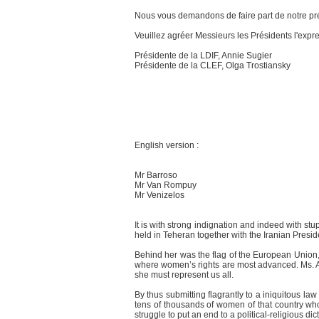
Nous vous demandons de faire part de notre pr
Veuillez agréer Messieurs les Présidents l'expr
Présidente de la LDIF, Annie Sugier
Présidente de la CLEF, Olga Trostiansky
English version :
Mr Barroso
Mr Van Rompuy
Mr Venizelos
It is with strong indignation and indeed with s
held in Teheran together with the Iranian Presi
Behind her was the flag of the European Union, 
where women’s rights are most advanced. Ms. As
she must represent us all.
By thus submitting flagrantly to a iniquitous la
tens of thousands of women of that country who 
struggle to put an end to a political-religious