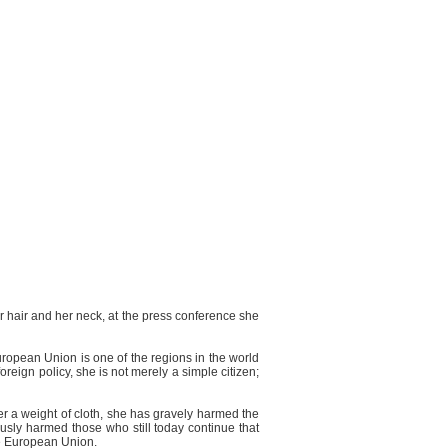
r hair and her neck, at the press conference she
uropean Union is one of the regions in the world
ign policy, she is not merely a simple citizen;
der a weight of cloth, she has gravely harmed the
ously harmed those who still today continue that
he European Union.