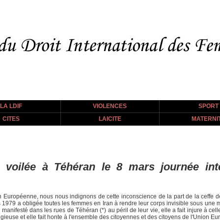
LA LDIF
VIOLENCES
SPORT
CITES
LAICITE
MATERNI
oilée à Téhéran le 8 mars journée inte
on Européenne, nous nous indignons de cette inconscience de la part de la ceffe 
s 1979 a obligée toutes les femmes en Iran à rendre leur corps invisible sous une ma
manifesté dans les rues de Téhéran (*) au péril de leur vie, elle a fait injure à ce
ligieuse et elle fait honte à l'ensemble des citoyennes et des citoyens de l'Union E