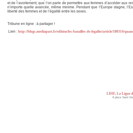
et de l’avortement, que l’on parle de permettre aux femmes d’accéder aux res
n’importe quelle avancée, même minime. Pendant que l’Europe stagne, l’Espag
liberté des femmes et de l’égalité entre les sexes.
Tribune en ligne : à partager !
Lien :
http://blogs.mediapart.fr/edition/les-batailles-de-legalite/article/180314/q
LDIF, La Ligue d
6 place Saint G