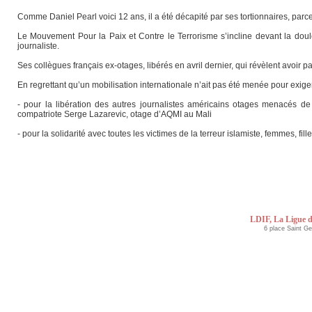
Comme Daniel Pearl voici 12 ans, il a été décapité par ses tortionnaires, parc
Le Mouvement Pour la Paix et Contre le Terrorisme s’incline devant la dou
journaliste.
Ses collègues français ex-otages, libérés en avril dernier, qui révèlent avoir
En regrettant qu’un mobilisation internationale n’ait pas été menée pour exig
- pour la libération des autres journalistes américains otages menacés de m
compatriote Serge Lazarevic, otage d’AQMI au Mali
- pour la solidarité avec toutes les victimes de la terreur islamiste, femmes, 
LDIF, La Ligue d
6 place Saint G