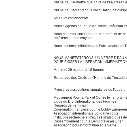
Nul ne peut admettre que boire de l’eau réser
Nul ne peut accepter que l’accusation de blasp
Asia Bibi est innocente !
Nous exigeons pour elle vie sauve, libération et
Nous sommes solidaires de son mari et de se
chrétiens ou non croyants.
Nous sommes solidaires des Pakistanaises et Pa
NOUS MANIFESTERONS, UN VERRE D'EAU A 
POUR EXIGER LA LIBERATION IMMEDIATE D'A
Mercredi 29 octobre à 18 heures
Esplanade des Droits de l’Homme du Trocadér
Premières associations signataires de l'appel :
Mouvement Pour la Paix et Contre le Terrorism
Ligue du Droit International des Femmes
Regards de Femmes
Coordination française pour le Lobby Europé
Association internationale Solidarité copte
Institut de recherche et d'études stratégiques d
Rassemblement pour la Démocratie au Liban
Association pour l'Information et la Vérité