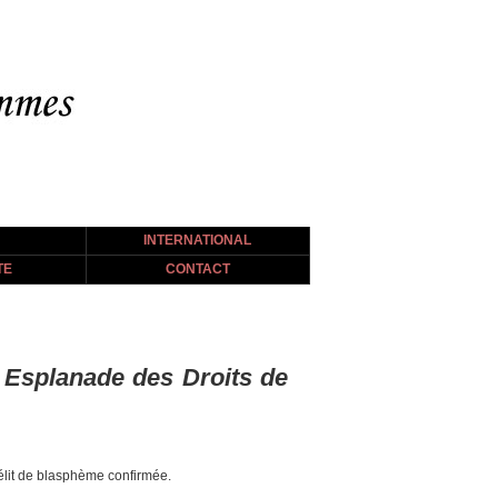
INTERNATIONAL
TE
CONTACT
h Esplanade des Droits de
délit de blasphème confirmée.