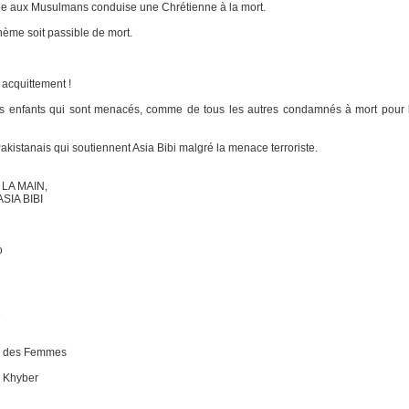
vée aux Musulmans conduise une Chrétienne à la mort.
hème soit passible de mort.
 acquittement !
s enfants qui sont menacés, comme de tous les autres condamnés à mort pour 
kistanais qui soutiennent Asia Bibi malgré la menace terroriste.
LA MAIN,
SIA BIBI
o
e
en des Femmes
e Khyber