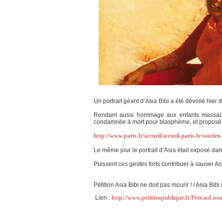
Un portrait géant d’Asia Bibi a été dévoilé hier d
Rendant aussi hommage aux enfants massacré
condamnée à mort pour blasphème, et proposé q
http://www.paris.fr/accueil/accueil-paris-fr/sout
Le même jour le portrait d’Asia était exposé da
Puissent ces gestes forts contribuer à sauver Asi
Pétition Asia Bibi ne doit pas mourir ! / Asia Bibi
Lien :
http://www.petitionpublique.fr/PeticaoLis