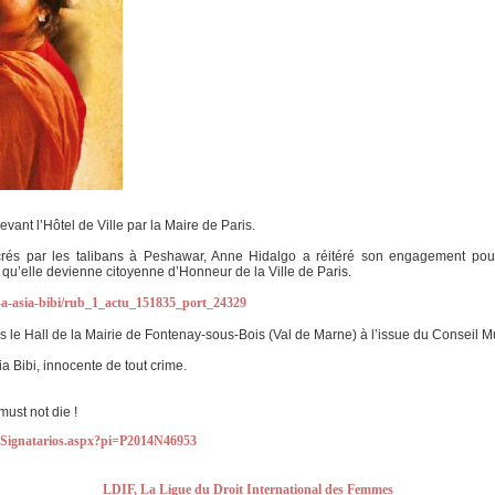
evant l’Hôtel de Ville par la Maire de Paris.
s par les talibans à Peshawar, Anne Hidalgo a réitéré son engagement pour 
u’elle devienne citoyenne d’Honneur de la Ville de Paris.
ien-a-asia-bibi/rub_1_actu_151835_port_24329
ns le Hall de la Mairie de Fontenay-sous-Bois (Val de Marne) à l’issue du Conseil M
a Bibi, innocente de tout crime.
 must not die !
taSignatarios.aspx?pi=P2014N46953
LDIF, La Ligue du Droit International des Femmes