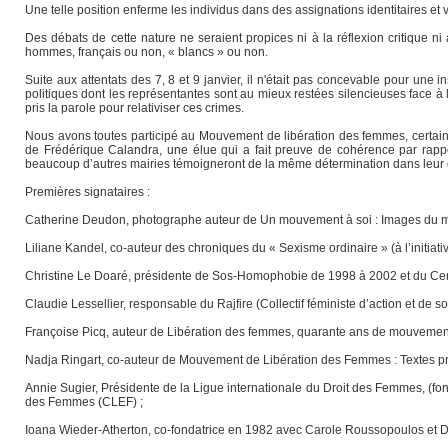
Une telle position enferme les individus dans des assignations identitaires et 
Des débats de cette nature ne seraient propices ni à la réflexion critique ni
hommes, français ou non, « blancs » ou non.
Suite aux attentats des 7, 8 et 9 janvier, il n'était pas concevable pour une 
politiques dont les représentantes sont au mieux restées silencieuses face à l
pris la parole pour relativiser ces crimes.
Nous avons toutes participé au Mouvement de libération des femmes, certai
de Frédérique Calandra, une élue qui a fait preuve de cohérence par rappor
beaucoup d’autres mairies témoigneront de la même détermination dans leur
Premières signataires :
Catherine Deudon, photographe auteur de Un mouvement à soi : Images du 
Liliane Kandel, co-auteur des chroniques du « Sexisme ordinaire » (à l’initi
Christine Le Doaré, présidente de Sos-Homophobie de 1998 à 2002 et du Cen
Claudie Lessellier, responsable du Rajfire (Collectif féministe d’action et de 
Françoise Picq, auteur de Libération des femmes, quarante ans de mouvement
Nadja Ringart, co-auteur de Mouvement de Libération des Femmes : Textes pr
Annie Sugier, Présidente de la Ligue internationale du Droit des Femmes, (f
des Femmes (CLEF) ;
Ioana Wieder-Atherton, co-fondatrice en 1982 avec Carole Roussopoulos et D