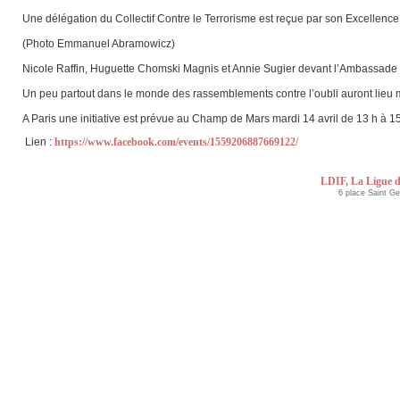
Une délégation du Collectif Contre le Terrorisme est reçue par son Excellence
(Photo Emmanuel Abramowicz)
Nicole Raffin, Huguette Chomski Magnis et Annie Sugier devant l’Ambassade 
Un peu partout dans le monde des rassemblements contre l’oubli auront lieu ma
A Paris une initiative est prévue au Champ de Mars mardi 14 avril de 13 h à 15
Lien :
https://www.facebook.com/events/1559206887669122/
LDIF, La Ligue d
6 place Saint G