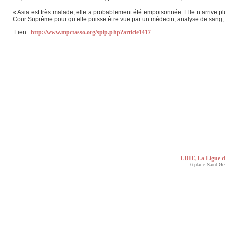
« Asia est très malade, elle a probablement été empoisonnée. Elle n’arrive 
Cour Suprême pour qu’elle puisse être vue par un médecin, analyse de sang, b
Lien :
http://www.mpctasso.org/spip.php?article1417
LDIF, La Ligue d
6 place Saint G