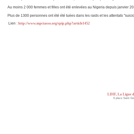
Au moins 2 000 femmes et filles ont été enlevées au Nigeria depuis janvier 20
Plus de 1300 personnes ont été été tuées dans les raids et les attentats "suic
Lien :
http://www.mpctasso.org/spip.php?article1452
LDIF, La Ligue d
6 place Saint G