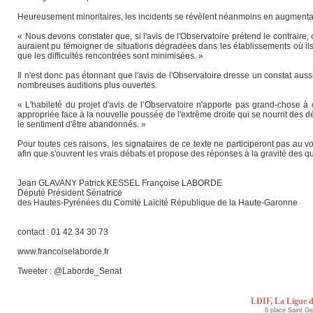
Heureusement minoritaires, les incidents se révèlent néanmoins en augmentati
« Nous devons constater que, si l'avis de l'Observatoire prétend le contraire
auraient pu témoigner de situations dégradées dans les établissements où ils tr
que les difficultés rencontrées sont minimisées. »
Il n'est donc pas étonnant que l'avis de l'Observatoire dresse un constat aussi
nombreuses auditions plus ouvertes.
« L'habileté du projet d'avis de l’Observatoire n'apporte pas grand-chose à 
appropriée face à la nouvelle poussée de l'extrême droite qui se nourrit des 
le sentiment d'être abandonnés. »
Pour toutes ces raisons, les signataires de ce texte ne participeront pas au vo
afin que s'ouvrent les vrais débats et propose des réponses à la gravité des 
Jean GLAVANY Patrick KESSEL Françoise LABORDE
Député Président Sénatrice
des Hautes-Pyrénées du Comité Laïcité République de la Haute-Garonne
contact : 01 42 34 30 73
www.francoiselaborde.fr
Tweeter : @Laborde_Senat
LDIF, La Ligue d
6 place Saint G